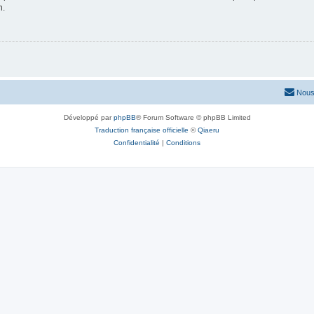
n.
Nous
Développé par
phpBB
® Forum Software © phpBB Limited
Traduction française officielle
©
Qiaeru
Confidentialité
|
Conditions