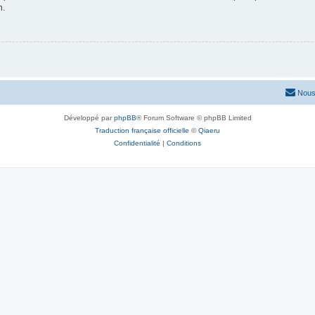
n.
Nous
Développé par
phpBB
® Forum Software © phpBB Limited
Traduction française officielle
©
Qiaeru
Confidentialité
|
Conditions