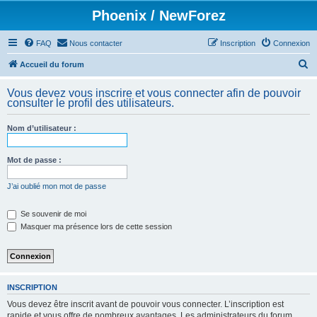
Phoenix / NewForez
FAQ
Nous contacter
Inscription
Connexion
R
Accueil du forum
e
Vous devez vous inscrire et vous connecter afin de pouvoir
c
consulter le profil des utilisateurs.
h
Nom d’utilisateur :
e
r
Mot de passe :
c
h
J’ai oublié mon mot de passe
e
Se souvenir de moi
r
Masquer ma présence lors de cette session
INSCRIPTION
Vous devez être inscrit avant de pouvoir vous connecter. L’inscription est
rapide et vous offre de nombreux avantages. Les administrateurs du forum