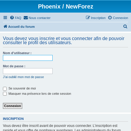
Phoenix / NewForez
FAQ
Nous contacter
Inscription
Connexion
R
Accueil du forum
e
Vous devez vous inscrire et vous connecter afin de pouvoir
c
consulter le profil des utilisateurs.
h
Nom d’utilisateur :
e
r
Mot de passe :
c
h
J’ai oublié mon mot de passe
e
Se souvenir de moi
r
Masquer ma présence lors de cette session
INSCRIPTION
Vous devez être inscrit avant de pouvoir vous connecter. L’inscription est
rapide et vous offre de nombreux avantages. Les administrateurs du forum