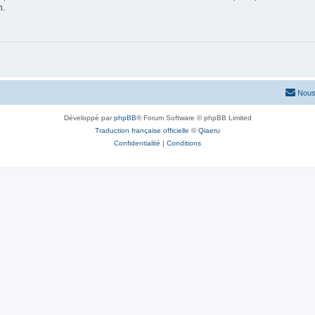
n.
Nous
Développé par
phpBB
® Forum Software © phpBB Limited
Traduction française officielle
©
Qiaeru
Confidentialité
|
Conditions