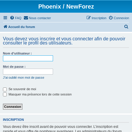
Phoenix / NewForez
FAQ
Nous contacter
Inscription
Connexion
R
Accueil du forum
e
Vous devez vous inscrire et vous connecter afin de pouvoir
c
consulter le profil des utilisateurs.
h
Nom d’utilisateur :
e
r
Mot de passe :
c
h
J’ai oublié mon mot de passe
e
Se souvenir de moi
r
Masquer ma présence lors de cette session
INSCRIPTION
Vous devez être inscrit avant de pouvoir vous connecter. L’inscription est
rapide et vous offre de nombreux avantages. Les administrateurs du forum