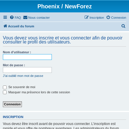
Phoenix / NewForez
FAQ
Nous contacter
Inscription
Connexion
R
Accueil du forum
e
Vous devez vous inscrire et vous connecter afin de pouvoir
c
consulter le profil des utilisateurs.
h
Nom d’utilisateur :
e
r
Mot de passe :
c
h
J’ai oublié mon mot de passe
e
Se souvenir de moi
r
Masquer ma présence lors de cette session
INSCRIPTION
Vous devez être inscrit avant de pouvoir vous connecter. L’inscription est
rapide et vous offre de nombreux avantages. Les administrateurs du forum