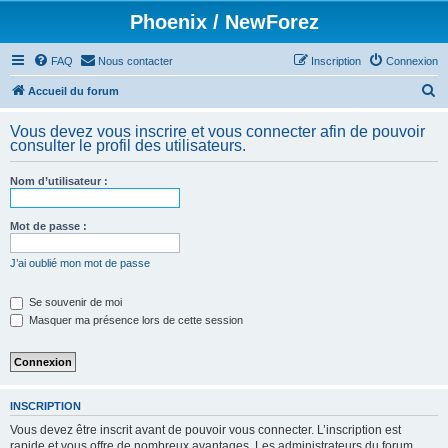
Phoenix / NewForez
FAQ
Nous contacter
Inscription
Connexion
R
Accueil du forum
e
Vous devez vous inscrire et vous connecter afin de pouvoir
c
consulter le profil des utilisateurs.
h
Nom d’utilisateur :
e
r
Mot de passe :
c
h
J’ai oublié mon mot de passe
e
Se souvenir de moi
r
Masquer ma présence lors de cette session
INSCRIPTION
Vous devez être inscrit avant de pouvoir vous connecter. L’inscription est
rapide et vous offre de nombreux avantages. Les administrateurs du forum