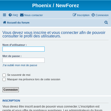
Phoenix / NewForez
FAQ
Nous contacter
Inscription
Connexion
R
Accueil du forum
e
Vous devez vous inscrire et vous connecter afin de pouvoir
c
consulter le profil des utilisateurs.
h
Nom d’utilisateur :
e
r
Mot de passe :
c
h
J’ai oublié mon mot de passe
e
Se souvenir de moi
r
Masquer ma présence lors de cette session
INSCRIPTION
Vous devez être inscrit avant de pouvoir vous connecter. L’inscription est
rapide et vous offre de nombreux avantages. Les administrateurs du forum