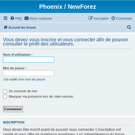
Phoenix / NewForez
FAQ
Nous contacter
Inscription
Connexion
R
Accueil du forum
e
Vous devez vous inscrire et vous connecter afin de pouvoir
c
consulter le profil des utilisateurs.
h
Nom d’utilisateur :
e
r
Mot de passe :
c
h
J’ai oublié mon mot de passe
e
Se souvenir de moi
r
Masquer ma présence lors de cette session
INSCRIPTION
Vous devez être inscrit avant de pouvoir vous connecter. L’inscription est
rapide et vous offre de nombreux avantages. Les administrateurs du forum