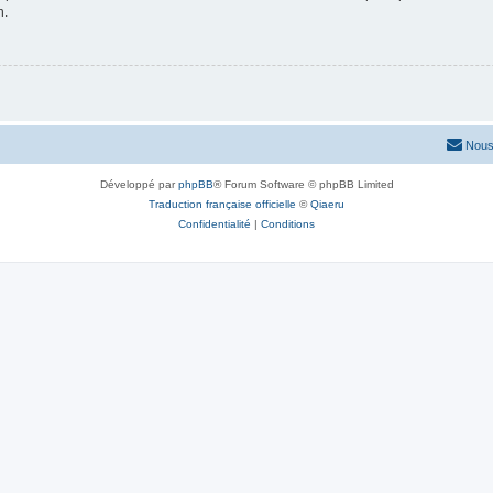
n.
Nous
Développé par
phpBB
® Forum Software © phpBB Limited
Traduction française officielle
©
Qiaeru
Confidentialité
|
Conditions