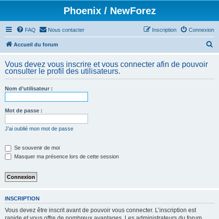
Phoenix / NewForez
FAQ
Nous contacter
Inscription
Connexion
R
Accueil du forum
e
Vous devez vous inscrire et vous connecter afin de pouvoir
c
consulter le profil des utilisateurs.
h
Nom d’utilisateur :
e
r
Mot de passe :
c
h
J’ai oublié mon mot de passe
e
Se souvenir de moi
r
Masquer ma présence lors de cette session
INSCRIPTION
Vous devez être inscrit avant de pouvoir vous connecter. L’inscription est
rapide et vous offre de nombreux avantages. Les administrateurs du forum