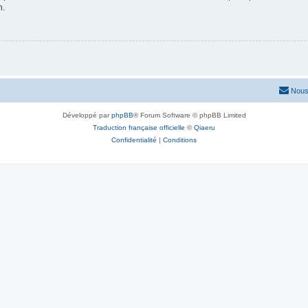
n.
Nous
Développé par
phpBB
® Forum Software © phpBB Limited
Traduction française officielle
©
Qiaeru
Confidentialité
|
Conditions