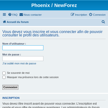
Phoenix / NewForez
FAQ
Nous contacter
Inscription
Connexion
R
Accueil du forum
e
Vous devez vous inscrire et vous connecter afin de pouvoir
c
consulter le profil des utilisateurs.
h
Nom d’utilisateur :
e
r
Mot de passe :
c
h
J’ai oublié mon mot de passe
e
Se souvenir de moi
r
Masquer ma présence lors de cette session
INSCRIPTION
Vous devez être inscrit avant de pouvoir vous connecter. L’inscription est
rapide et vous offre de nombreux avantages. Les administrateurs du forum