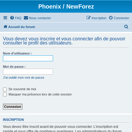
Phoenix / NewForez
FAQ
Nous contacter
Inscription
Connexion
R
Accueil du forum
e
Vous devez vous inscrire et vous connecter afin de pouvoir
c
consulter le profil des utilisateurs.
h
Nom d’utilisateur :
e
r
Mot de passe :
c
h
J’ai oublié mon mot de passe
e
Se souvenir de moi
r
Masquer ma présence lors de cette session
INSCRIPTION
Vous devez être inscrit avant de pouvoir vous connecter. L’inscription est
rapide et vous offre de nombreux avantages. Les administrateurs du forum