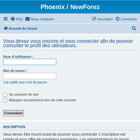
Phoenix / NewForez
FAQ
Nous contacter
Inscription
Connexion
R
Accueil du forum
e
Vous devez vous inscrire et vous connecter afin de pouvoir
c
consulter le profil des utilisateurs.
h
Nom d’utilisateur :
e
r
Mot de passe :
c
h
J’ai oublié mon mot de passe
e
Se souvenir de moi
r
Masquer ma présence lors de cette session
INSCRIPTION
Vous devez être inscrit avant de pouvoir vous connecter. L’inscription est
rapide et vous offre de nombreux avantages. Les administrateurs du forum