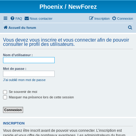
Phoenix / NewForez
FAQ
Nous contacter
Inscription
Connexion
R
Accueil du forum
e
Vous devez vous inscrire et vous connecter afin de pouvoir
c
consulter le profil des utilisateurs.
h
Nom d’utilisateur :
e
r
Mot de passe :
c
h
J’ai oublié mon mot de passe
e
Se souvenir de moi
r
Masquer ma présence lors de cette session
INSCRIPTION
Vous devez être inscrit avant de pouvoir vous connecter. L’inscription est
rapide et vous offre de nombreux avantages. Les administrateurs du forum