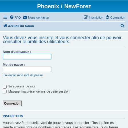
Phoenix / NewForez
FAQ
Nous contacter
Inscription
Connexion
R
Accueil du forum
e
Vous devez vous inscrire et vous connecter afin de pouvoir
c
consulter le profil des utilisateurs.
h
Nom d’utilisateur :
e
r
Mot de passe :
c
h
J’ai oublié mon mot de passe
e
Se souvenir de moi
r
Masquer ma présence lors de cette session
INSCRIPTION
Vous devez être inscrit avant de pouvoir vous connecter. L’inscription est
rapide et vous offre de nombreux avantages. Les administrateurs du forum