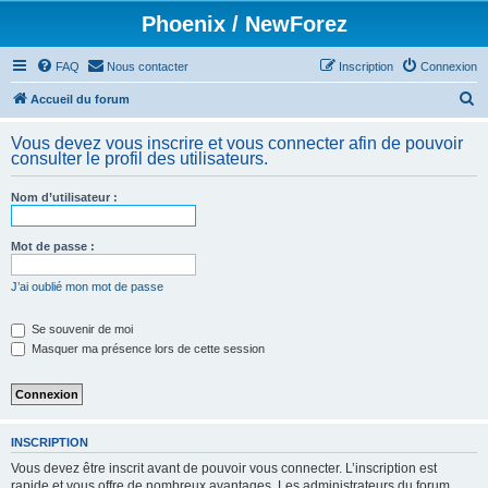
Phoenix / NewForez
FAQ
Nous contacter
Inscription
Connexion
R
Accueil du forum
e
Vous devez vous inscrire et vous connecter afin de pouvoir
c
consulter le profil des utilisateurs.
h
Nom d’utilisateur :
e
r
Mot de passe :
c
h
J’ai oublié mon mot de passe
e
Se souvenir de moi
r
Masquer ma présence lors de cette session
INSCRIPTION
Vous devez être inscrit avant de pouvoir vous connecter. L’inscription est
rapide et vous offre de nombreux avantages. Les administrateurs du forum