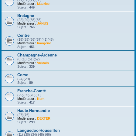
(21)(58)(71)(89)
Modérateur :
Maurice
Sujets :
449
Bretagne
(22)(29)(35)(56)
Modérateur :
JANUS
Sujets :
766
Centre
(18)(28)(36)(37)(41)(45)
Modérateur :
Imogène
Sujets :
451
Champagne-Ardenne
(8)(10)(51)(52)
Modérateur :
Vulcain
Sujets :
339
Corse
(2A)(2B)
Sujets :
80
Franche-Comté
(25)(39)(70)(90)
Modérateur :
Kern
Sujets :
417
Haute-Normandie
(27)(76)
Modérateur :
DEXTER
Sujets :
299
Languedoc-Roussillon
(11) (30) (34) (48) (66)