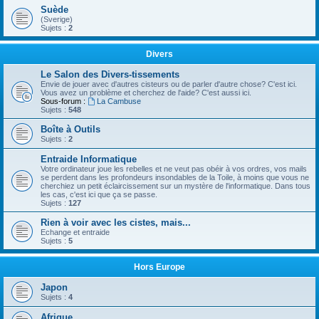
Suède
(Sverige)
Sujets :
2
Divers
Le Salon des Divers-tissements
Envie de jouer avec d'autres cisteurs ou de parler d'autre chose? C'est ici.
Vous avez un problème et cherchez de l'aide? C'est aussi ici.
Sous-forum :
La Cambuse
Sujets :
548
Boîte à Outils
Sujets :
2
Entraide Informatique
Votre ordinateur joue les rebelles et ne veut pas obéir à vos ordres, vos mails
se perdent dans les profondeurs insondables de la Toile, à moins que vous ne
cherchiez un petit éclaircissement sur un mystère de l'informatique. Dans tous
les cas, c'est ici que ça se passe.
Sujets :
127
Rien à voir avec les cistes, mais...
Echange et entraide
Sujets :
5
Hors Europe
Japon
Sujets :
4
Afrique