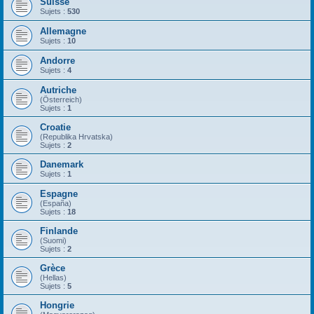
Suisse
Sujets :
530
Allemagne
Sujets :
10
Andorre
Sujets :
4
Autriche
(Österreich)
Sujets :
1
Croatie
(Republika Hrvatska)
Sujets :
2
Danemark
Sujets :
1
Espagne
(España)
Sujets :
18
Finlande
(Suomi)
Sujets :
2
Grèce
(Hellas)
Sujets :
5
Hongrie