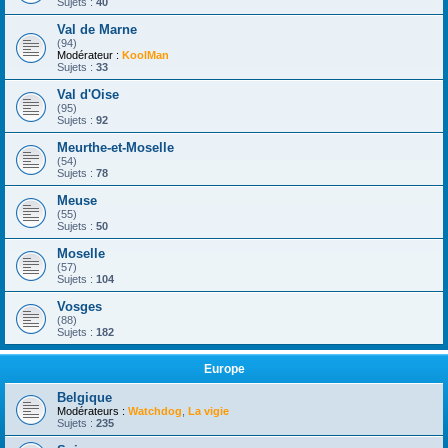
Sujets :
40
Val de Marne
(94)
Modérateur :
KoolMan
Sujets :
33
Val d'Oise
(95)
Sujets :
92
Meurthe-et-Moselle
(54)
Sujets :
78
Meuse
(55)
Sujets :
50
Moselle
(57)
Sujets :
104
Vosges
(88)
Sujets :
182
Europe
Belgique
Modérateurs :
Watchdog
,
La vigie
Sujets :
235