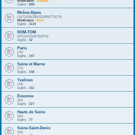
Modérateur :
Vulcain
Sujets :
658
Rhône-Alpes
(1)(7)(26)(38)(42)(69)(73)(74)
Modérateur :
Kern
Sujets :
1134
DOM-TOM
(971)(972)(973)(974)
Sujets :
32
Paris
(75)
Sujets :
147
Seine et Marne
(77)
Sujets :
148
Yvelines
(78)
Sujets :
311
Essonne
(91)
Sujets :
227
Hauts de Seine
(92)
Sujets :
77
Seine-Saint-Denis
(93)