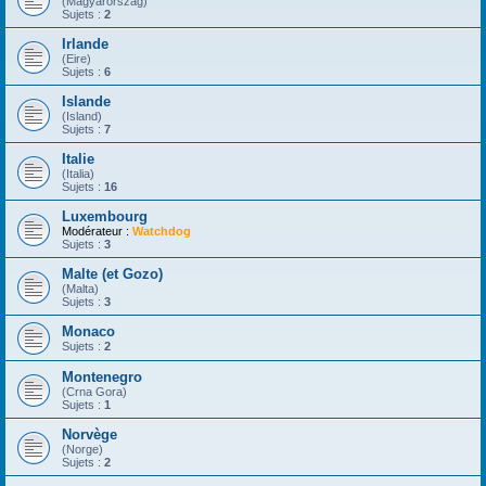
(Magyarorszag)
Sujets :
2
Irlande
(Eire)
Sujets :
6
Islande
(Island)
Sujets :
7
Italie
(Italia)
Sujets :
16
Luxembourg
Modérateur :
Watchdog
Sujets :
3
Malte (et Gozo)
(Malta)
Sujets :
3
Monaco
Sujets :
2
Montenegro
(Crna Gora)
Sujets :
1
Norvège
(Norge)
Sujets :
2