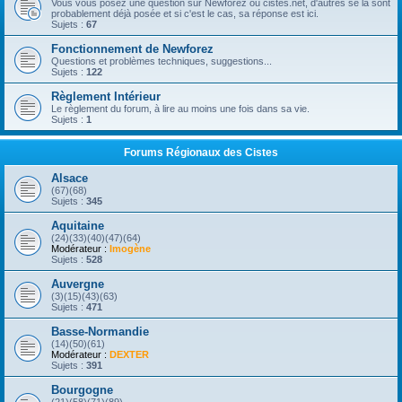
Vous vous posez une question sur Newforez ou cistes.net, d'autres se la sont
probablement déjà posée et si c'est le cas, sa réponse est ici.
Sujets :
67
Fonctionnement de Newforez
Questions et problèmes techniques, suggestions...
Sujets :
122
Règlement Intérieur
Le règlement du forum, à lire au moins une fois dans sa vie.
Sujets :
1
Forums Régionaux des Cistes
Alsace
(67)(68)
Sujets :
345
Aquitaine
(24)(33)(40)(47)(64)
Modérateur :
Imogène
Sujets :
528
Auvergne
(3)(15)(43)(63)
Sujets :
471
Basse-Normandie
(14)(50)(61)
Modérateur :
DEXTER
Sujets :
391
Bourgogne