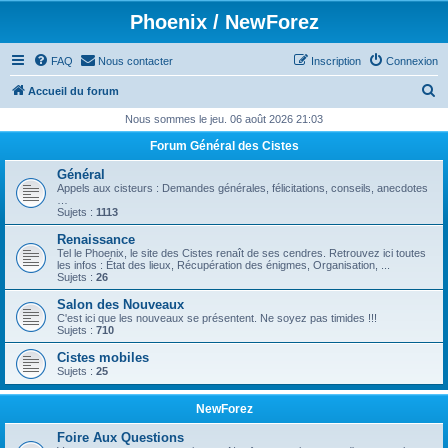
Phoenix / NewForez
FAQ
Nous contacter
Inscription
Connexion
R
Accueil du forum
e
Nous sommes le jeu. 06 août 2026 21:03
c
Forum Général des Cistes
h
Général
e
Appels aux cisteurs : Demandes générales, félicitations, conseils, anecdotes
…
r
Sujets :
1113
c
Renaissance
Tel le Phoenix, le site des Cistes renaît de ses cendres. Retrouvez ici toutes
h
les infos : État des lieux, Récupération des énigmes, Organisation, ...
Sujets :
26
e
Salon des Nouveaux
r
C'est ici que les nouveaux se présentent. Ne soyez pas timides !!!
Sujets :
710
Cistes mobiles
Sujets :
25
NewForez
Foire Aux Questions