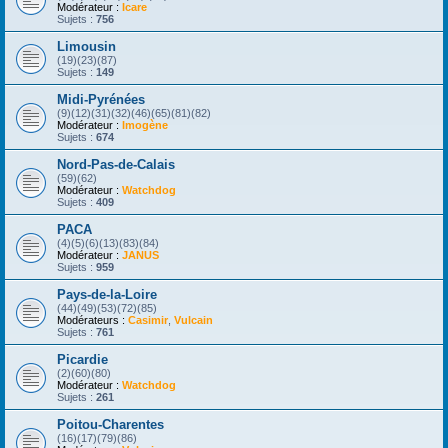
Modérateur :
Icare
Sujets :
756
Limousin
(19)(23)(87)
Sujets :
149
Midi-Pyrénées
(9)(12)(31)(32)(46)(65)(81)(82)
Modérateur :
Imogène
Sujets :
674
Nord-Pas-de-Calais
(59)(62)
Modérateur :
Watchdog
Sujets :
409
PACA
(4)(5)(6)(13)(83)(84)
Modérateur :
JANUS
Sujets :
959
Pays-de-la-Loire
(44)(49)(53)(72)(85)
Modérateurs :
Casimir
,
Vulcain
Sujets :
761
Picardie
(2)(60)(80)
Modérateur :
Watchdog
Sujets :
261
Poitou-Charentes
(16)(17)(79)(86)