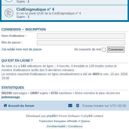
Sujets :
1
CistEnigmatique n° 4
Ici on ne parle QUE de la CistEnigmatique n° 4
Sujets :
1
CONNEXION
•
INSCRIPTION
Nom d’utilisateur :
Mot de passe :
J’ai oublié mon mot de passe
Se souvenir de moi
QUI EST EN LIGNE ?
Au total, il y a
143
utilisateurs en ligne :: 4 inscrits, 0 invisible et 139 invités (selon le
nombre d’utilisateurs actifs des 5 dernières minutes)
Le nombre maximal d’utilisateurs en ligne simultanément a été de
4603
le ven. 10 avr. 2026
19:36
STATISTIQUES
582190
messages •
18087
sujets •
6732
membres • Notre membre le plus récent est
jedemenage
Accueil du forum
Fuseau horaire sur
UTC+02:00
Développé par
phpBB
® Forum Software © phpBB Limited
Traduction française officielle
©
Qiaeru
Confidentialité
|
Conditions