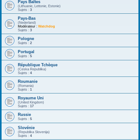
Pays Baltes
(Lithuanie, Lettonie, Estonie)
Sujets :
3
Pays-Bas
(Nederland)
Modérateur :
Watchdog
Sujets :
3
Pologne
Sujets :
2
Portugal
Sujets :
5
République Tchèque
(Ceska Republika)
Sujets :
4
Roumanie
(Romania)
Sujets :
1
Royaume Uni
(United Kingdom)
Sujets :
17
Russie
Sujets :
5
Slovénie
(Republika Slovenija)
Sujets :
4