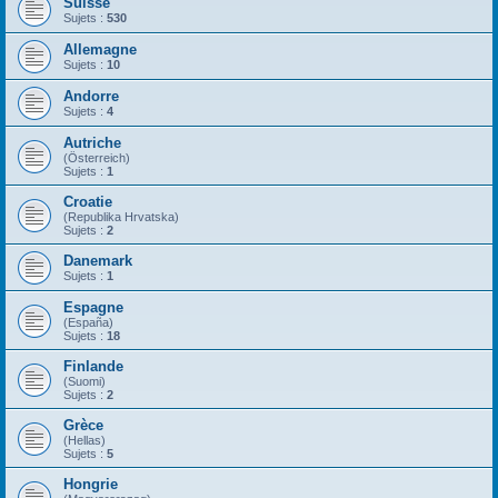
Suisse
Sujets :
530
Allemagne
Sujets :
10
Andorre
Sujets :
4
Autriche
(Österreich)
Sujets :
1
Croatie
(Republika Hrvatska)
Sujets :
2
Danemark
Sujets :
1
Espagne
(España)
Sujets :
18
Finlande
(Suomi)
Sujets :
2
Grèce
(Hellas)
Sujets :
5
Hongrie