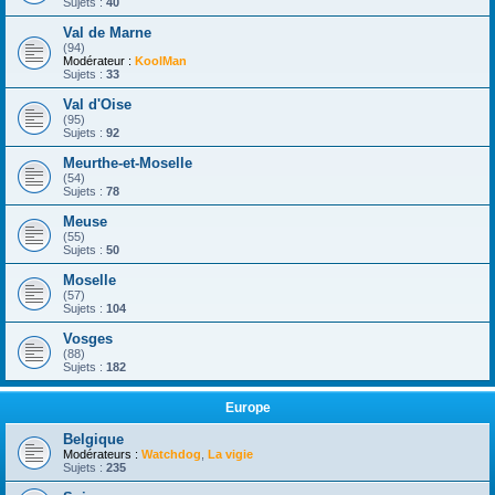
Sujets :
40
Val de Marne
(94)
Modérateur :
KoolMan
Sujets :
33
Val d'Oise
(95)
Sujets :
92
Meurthe-et-Moselle
(54)
Sujets :
78
Meuse
(55)
Sujets :
50
Moselle
(57)
Sujets :
104
Vosges
(88)
Sujets :
182
Europe
Belgique
Modérateurs :
Watchdog
,
La vigie
Sujets :
235