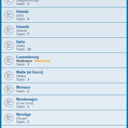
(Magyarorszag)
Sujets :
2
Irlande
(Eire)
Sujets :
6
Islande
(Island)
Sujets :
7
Italie
(Italia)
Sujets :
16
Luxembourg
Modérateur :
Watchdog
Sujets :
3
Malte (et Gozo)
(Malta)
Sujets :
3
Monaco
Sujets :
2
Montenegro
(Crna Gora)
Sujets :
1
Norvège
(Norge)
Sujets :
2