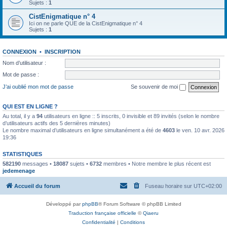
Sujets :
1
CistEnigmatique n° 4
Ici on ne parle QUE de la CistEnigmatique n° 4
Sujets :
1
CONNEXION
•
INSCRIPTION
Nom d’utilisateur :
Mot de passe :
J’ai oublié mon mot de passe
Se souvenir de moi
QUI EST EN LIGNE ?
Au total, il y a
94
utilisateurs en ligne :: 5 inscrits, 0 invisible et 89 invités (selon le nombre
d’utilisateurs actifs des 5 dernières minutes)
Le nombre maximal d’utilisateurs en ligne simultanément a été de
4603
le ven. 10 avr. 2026
19:36
STATISTIQUES
582190
messages •
18087
sujets •
6732
membres • Notre membre le plus récent est
jedemenage
Accueil du forum
Fuseau horaire sur
UTC+02:00
Développé par
phpBB
® Forum Software © phpBB Limited
Traduction française officielle
©
Qiaeru
Confidentialité
|
Conditions