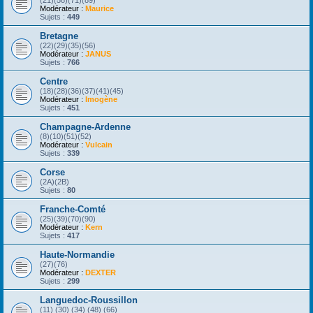
(21)(58)(71)(89)
Modérateur :
Maurice
Sujets :
449
Bretagne
(22)(29)(35)(56)
Modérateur :
JANUS
Sujets :
766
Centre
(18)(28)(36)(37)(41)(45)
Modérateur :
Imogène
Sujets :
451
Champagne-Ardenne
(8)(10)(51)(52)
Modérateur :
Vulcain
Sujets :
339
Corse
(2A)(2B)
Sujets :
80
Franche-Comté
(25)(39)(70)(90)
Modérateur :
Kern
Sujets :
417
Haute-Normandie
(27)(76)
Modérateur :
DEXTER
Sujets :
299
Languedoc-Roussillon
(11) (30) (34) (48) (66)