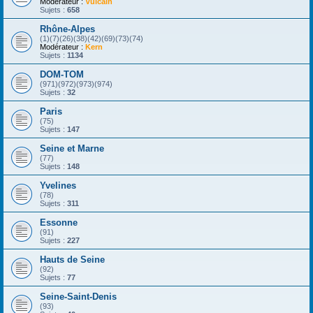
Modérateur :
Vulcain
Sujets :
658
Rhône-Alpes
(1)(7)(26)(38)(42)(69)(73)(74)
Modérateur :
Kern
Sujets :
1134
DOM-TOM
(971)(972)(973)(974)
Sujets :
32
Paris
(75)
Sujets :
147
Seine et Marne
(77)
Sujets :
148
Yvelines
(78)
Sujets :
311
Essonne
(91)
Sujets :
227
Hauts de Seine
(92)
Sujets :
77
Seine-Saint-Denis
(93)