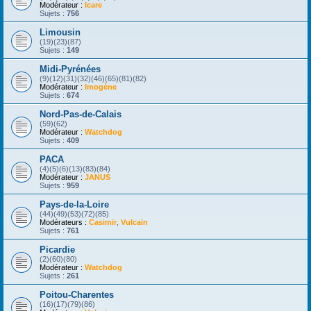
Modérateur :
Icare
Sujets :
756
Limousin
(19)(23)(87)
Sujets :
149
Midi-Pyrénées
(9)(12)(31)(32)(46)(65)(81)(82)
Modérateur :
Imogène
Sujets :
674
Nord-Pas-de-Calais
(59)(62)
Modérateur :
Watchdog
Sujets :
409
PACA
(4)(5)(6)(13)(83)(84)
Modérateur :
JANUS
Sujets :
959
Pays-de-la-Loire
(44)(49)(53)(72)(85)
Modérateurs :
Casimir
,
Vulcain
Sujets :
761
Picardie
(2)(60)(80)
Modérateur :
Watchdog
Sujets :
261
Poitou-Charentes
(16)(17)(79)(86)