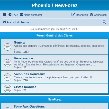
Phoenix / NewForez
FAQ
Nous contacter
Inscription
Connexion
R
Accueil du forum
e
Nous sommes le jeu. 06 août 2026 20:17
c
Forum Général des Cistes
h
Général
e
Appels aux cisteurs : Demandes générales, félicitations, conseils, anecdotes
…
r
Sujets :
1113
c
Renaissance
Tel le Phoenix, le site des Cistes renaît de ses cendres. Retrouvez ici toutes
h
les infos : État des lieux, Récupération des énigmes, Organisation, ...
Sujets :
26
e
Salon des Nouveaux
r
C'est ici que les nouveaux se présentent. Ne soyez pas timides !!!
Sujets :
710
Cistes mobiles
Sujets :
25
NewForez
Foire Aux Questions