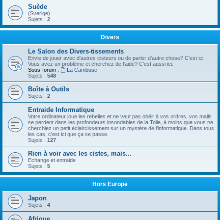
Suède
(Sverige)
Sujets :
2
Divers
Le Salon des Divers-tissements
Envie de jouer avec d'autres cisteurs ou de parler d'autre chose? C'est ici.
Vous avez un problème et cherchez de l'aide? C'est aussi ici.
Sous-forum :
La Cambuse
Sujets :
548
Boîte à Outils
Sujets :
2
Entraide Informatique
Votre ordinateur joue les rebelles et ne veut pas obéir à vos ordres, vos mails
se perdent dans les profondeurs insondables de la Toile, à moins que vous ne
cherchiez un petit éclaircissement sur un mystère de l'informatique. Dans tous
les cas, c'est ici que ça se passe.
Sujets :
127
Rien à voir avec les cistes, mais...
Echange et entraide
Sujets :
5
Hors Europe
Japon
Sujets :
4
Afrique