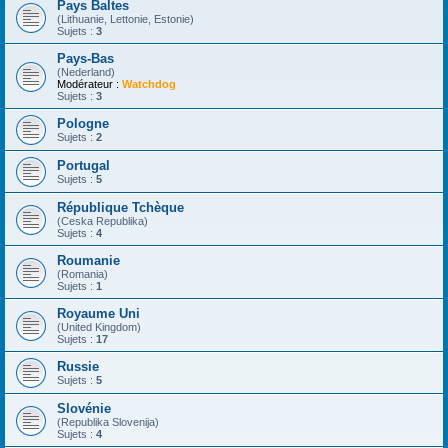
Pays Baltes
(Lithuanie, Lettonie, Estonie)
Sujets :
3
Pays-Bas
(Nederland)
Modérateur :
Watchdog
Sujets :
3
Pologne
Sujets :
2
Portugal
Sujets :
5
République Tchèque
(Ceska Republika)
Sujets :
4
Roumanie
(Romania)
Sujets :
1
Royaume Uni
(United Kingdom)
Sujets :
17
Russie
Sujets :
5
Slovénie
(Republika Slovenija)
Sujets :
4