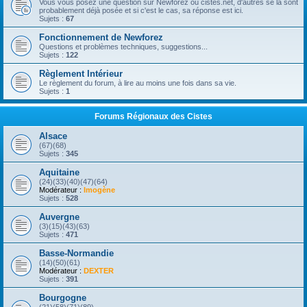
Vous vous posez une question sur Newforez ou cistes.net, d'autres se la sont
probablement déjà posée et si c'est le cas, sa réponse est ici.
Sujets :
67
Fonctionnement de Newforez
Questions et problèmes techniques, suggestions...
Sujets :
122
Règlement Intérieur
Le règlement du forum, à lire au moins une fois dans sa vie.
Sujets :
1
Forums Régionaux des Cistes
Alsace
(67)(68)
Sujets :
345
Aquitaine
(24)(33)(40)(47)(64)
Modérateur :
Imogène
Sujets :
528
Auvergne
(3)(15)(43)(63)
Sujets :
471
Basse-Normandie
(14)(50)(61)
Modérateur :
DEXTER
Sujets :
391
Bourgogne