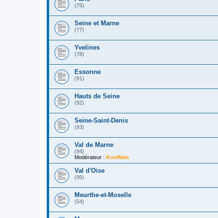
(75)
Seine et Marne
(77)
Yvelines
(78)
Essonne
(91)
Hauts de Seine
(92)
Seine-Saint-Denis
(93)
Val de Marne
(94)
Modérateur :
KoolMan
Val d'Oise
(95)
Meurthe-et-Moselle
(54)