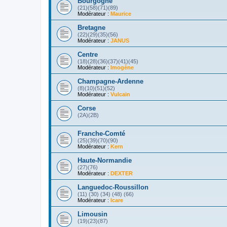
Bourgogne
(21)(58)(71)(89)
Modérateur :
Maurice
Bretagne
(22)(29)(35)(56)
Modérateur :
JANUS
Centre
(18)(28)(36)(37)(41)(45)
Modérateur :
Imogène
Champagne-Ardenne
(8)(10)(51)(52)
Modérateur :
Vulcain
Corse
(2A)(2B)
Franche-Comté
(25)(39)(70)(90)
Modérateur :
Kern
Haute-Normandie
(27)(76)
Modérateur :
DEXTER
Languedoc-Roussillon
(11) (30) (34) (48) (66)
Modérateur :
Icare
Limousin
(19)(23)(87)