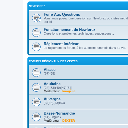
NEWFOREZ
Foire Aux Questions
Vous vous posez une question sur Newforez ou cistes.net, d'
est ici.
Fonctionnement de Newforez
Questions et problèmes techniques, suggestions...
Règlement Intérieur
Le règlement du forum, à lire au moins une fois dans sa vie.
FORUMS RÉGIONAUX DES CISTES
Alsace
(67)(68)
Aquitaine
(24)(33)(40)(47)(64)
Modérateur :
Imogène
Auvergne
(3)(15)(43)(63)
Basse-Normandie
(14)(50)(61)
Modérateur :
DEXTER