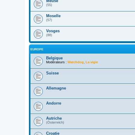
Meuse
(55)
Moselle
(57)
Vosges
(88)
EUROPE
Belgique
Modérateurs :
Watchdog
,
La vigie
Suisse
Allemagne
Andorre
Autriche
(Österreich)
Croatie