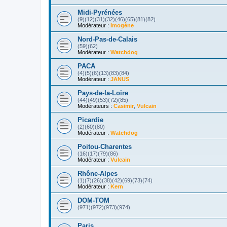
Midi-Pyrénées
(9)(12)(31)(32)(46)(65)(81)(82)
Modérateur :
Imogène
Nord-Pas-de-Calais
(59)(62)
Modérateur :
Watchdog
PACA
(4)(5)(6)(13)(83)(84)
Modérateur :
JANUS
Pays-de-la-Loire
(44)(49)(53)(72)(85)
Modérateurs :
Casimir
,
Vulcain
Picardie
(2)(60)(80)
Modérateur :
Watchdog
Poitou-Charentes
(16)(17)(79)(86)
Modérateur :
Vulcain
Rhône-Alpes
(1)(7)(26)(38)(42)(69)(73)(74)
Modérateur :
Kern
DOM-TOM
(971)(972)(973)(974)
Paris