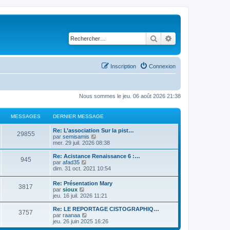
Rechercher
Recherche avancé
Inscription
Connexion
Nous sommes le jeu. 06 août 2026 21:38
MESSAGES
DERNIER MESSAGE
D
Re: L’association Sur la pist…
M
29855
e
C
par
semisamis
r
o
mer. 29 juil. 2026 08:38
e
n
n
i
s
D
Re: Acistance Renaissance 6 :…
M
945
s
e
u
e
C
par
afad35
r
l
r
o
dim. 31 oct. 2021 10:54
e
s
m
t
n
n
e
e
i
s
D
Re: Présentation Mary
s
s
r
M
3817
a
e
u
e
C
par
sioux
s
l
r
l
r
o
jeu. 16 juil. 2026 11:21
a
e
s
m
t
e
g
n
n
g
d
e
e
i
s
D
Re: LE REPORTAGE CISTOGRAPHIQ…
e
e
s
r
M
3757
a
s
e
e
u
e
C
par
raanaa
r
s
l
r
l
r
o
jeu. 26 juin 2025 16:26
n
a
e
e
g
s
m
t
s
n
n
i
g
d