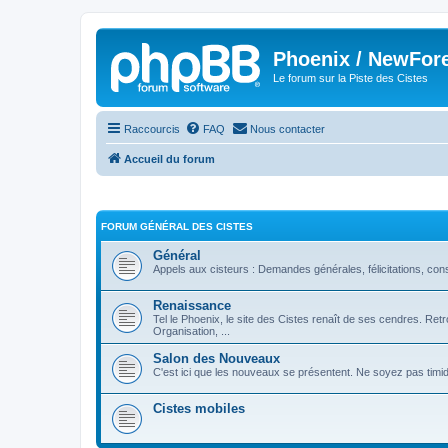
Phoenix / NewFor
Le forum sur la Piste des Cistes
Raccourcis
FAQ
Nous contacter
Accueil du forum
FORUM GÉNÉRAL DES CISTES
Général
Appels aux cisteurs : Demandes générales, félicitations, co
Renaissance
Tel le Phoenix, le site des Cistes renaît de ses cendres. Retr
Organisation, ...
Salon des Nouveaux
C'est ici que les nouveaux se présentent. Ne soyez pas timid
Cistes mobiles