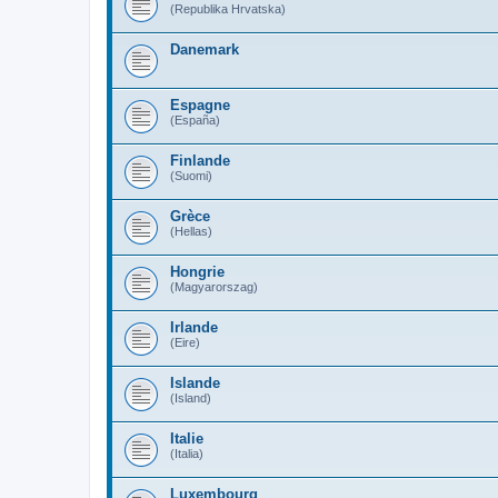
(Republika Hrvatska)
Danemark
Espagne
(España)
Finlande
(Suomi)
Grèce
(Hellas)
Hongrie
(Magyarorszag)
Irlande
(Eire)
Islande
(Island)
Italie
(Italia)
Luxembourg