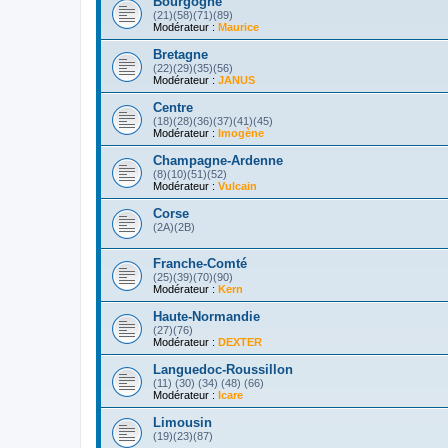
Bourgogne
(21)(58)(71)(89)
Modérateur :
Maurice
Bretagne
(22)(29)(35)(56)
Modérateur :
JANUS
Centre
(18)(28)(36)(37)(41)(45)
Modérateur :
Imogène
Champagne-Ardenne
(8)(10)(51)(52)
Modérateur :
Vulcain
Corse
(2A)(2B)
Franche-Comté
(25)(39)(70)(90)
Modérateur :
Kern
Haute-Normandie
(27)(76)
Modérateur :
DEXTER
Languedoc-Roussillon
(11) (30) (34) (48) (66)
Modérateur :
Icare
Limousin
(19)(23)(87)