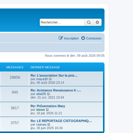
Rechercher
Recherche avancé
Inscription
Connexion
Nous sommes le dim. 09 août 2026 09:05
MESSAGES
DERNIER MESSAGE
D
Re: L’association Sur la pist…
M
29856
e
C
par
maya30
r
o
jeu. 06 août 2026 23:14
e
n
n
i
s
D
Re: Acistance Renaissance 6 :…
M
945
s
e
u
e
C
par
afad35
r
l
r
o
dim. 31 oct. 2021 10:54
e
s
m
t
n
n
e
e
i
s
D
Re: Présentation Mary
s
s
r
M
3817
a
e
u
e
C
par
sioux
s
l
r
l
r
o
jeu. 16 juil. 2026 11:21
a
e
s
m
t
e
g
n
n
g
d
e
e
i
s
D
Re: LE REPORTAGE CISTOGRAPHIQ…
e
e
s
r
M
3757
a
s
e
e
u
e
C
par
raanaa
r
s
l
r
l
r
o
jeu. 26 juin 2025 16:26
n
a
e
e
g
s
m
t
s
n
n
i
g
d