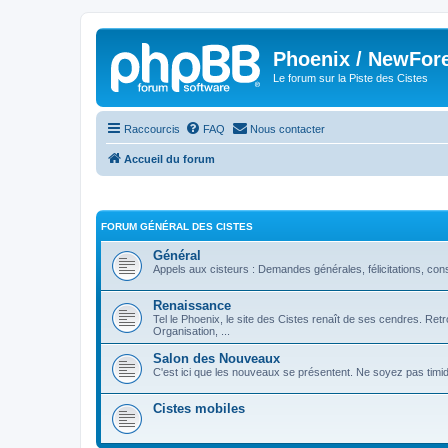
Phoenix / NewFor
Le forum sur la Piste des Cistes
Raccourcis
FAQ
Nous contacter
Accueil du forum
FORUM GÉNÉRAL DES CISTES
Général
Appels aux cisteurs : Demandes générales, félicitations, co
Renaissance
Tel le Phoenix, le site des Cistes renaît de ses cendres. Retr
Organisation, ...
Salon des Nouveaux
C'est ici que les nouveaux se présentent. Ne soyez pas timid
Cistes mobiles