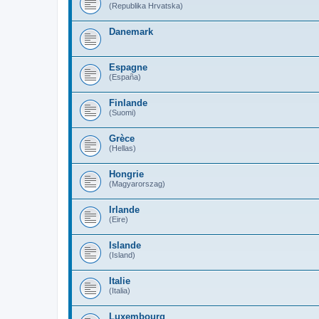
(Republika Hrvatska)
Danemark
Espagne
(España)
Finlande
(Suomi)
Grèce
(Hellas)
Hongrie
(Magyarorszag)
Irlande
(Eire)
Islande
(Island)
Italie
(Italia)
Luxembourg