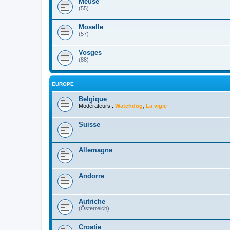
Meuse
(55)
Moselle
(57)
Vosges
(88)
EUROPE
Belgique
Modérateurs :
Watchdog
,
La vigie
Suisse
Allemagne
Andorre
Autriche
(Österreich)
Croatie