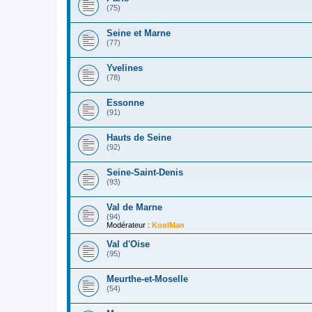
(75)
Seine et Marne
(77)
Yvelines
(78)
Essonne
(91)
Hauts de Seine
(92)
Seine-Saint-Denis
(93)
Val de Marne
(94)
Modérateur :
KoolMan
Val d'Oise
(95)
Meurthe-et-Moselle
(54)