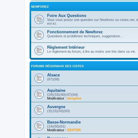
NEWFOREZ
Foire Aux Questions
Vous vous posez une question sur Newforez ou cistes.net, d'
est ici.
Fonctionnement de Newforez
Questions et problèmes techniques, suggestions...
Règlement Intérieur
Le règlement du forum, à lire au moins une fois dans sa vie.
FORUMS RÉGIONAUX DES CISTES
Alsace
(67)(68)
Aquitaine
(24)(33)(40)(47)(64)
Modérateur :
Imogène
Auvergne
(3)(15)(43)(63)
Basse-Normandie
(14)(50)(61)
Modérateur :
DEXTER