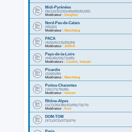
Midi-Pyrénées
(9)(12)(31)(32)(46)(65)(81)(82)
Modérateur :
Imogène
Nord-Pas-de-Calais
(59)(62)
Modérateur :
Watchdog
PACA
(4)(5)(6)(13)(83)(84)
Modérateur :
JANUS
Pays-de-la-Loire
(44)(49)(53)(72)(85)
Modérateurs :
Casimir
,
Vulcain
Picardie
(2)(60)(80)
Modérateur :
Watchdog
Poitou-Charentes
(16)(17)(79)(86)
Modérateur :
Vulcain
Rhône-Alpes
(1)(7)(26)(38)(42)(69)(73)(74)
Modérateur :
Kern
DOM-TOM
(971)(972)(973)(974)
Paris