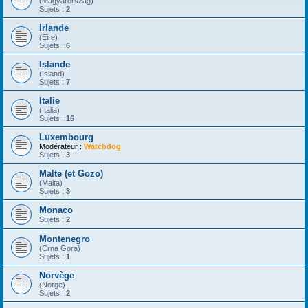
(Magyarorszag)
Sujets :
2
Irlande
(Eire)
Sujets :
6
Islande
(Island)
Sujets :
7
Italie
(Italia)
Sujets :
16
Luxembourg
Modérateur :
Watchdog
Sujets :
3
Malte (et Gozo)
(Malta)
Sujets :
3
Monaco
Sujets :
2
Montenegro
(Crna Gora)
Sujets :
1
Norvège
(Norge)
Sujets :
2