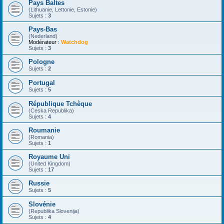
Pays Baltes
(Lithuanie, Lettonie, Estonie)
Sujets :
3
Pays-Bas
(Nederland)
Modérateur :
Watchdog
Sujets :
3
Pologne
Sujets :
2
Portugal
Sujets :
5
République Tchèque
(Ceska Republika)
Sujets :
4
Roumanie
(Romania)
Sujets :
1
Royaume Uni
(United Kingdom)
Sujets :
17
Russie
Sujets :
5
Slovénie
(Republika Slovenija)
Sujets :
4