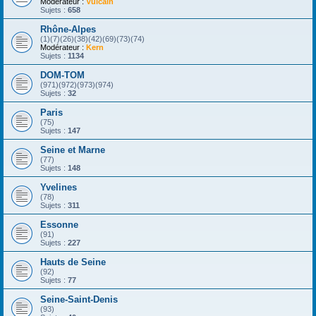
Modérateur :
Vulcain
Sujets :
658
Rhône-Alpes
(1)(7)(26)(38)(42)(69)(73)(74)
Modérateur :
Kern
Sujets :
1134
DOM-TOM
(971)(972)(973)(974)
Sujets :
32
Paris
(75)
Sujets :
147
Seine et Marne
(77)
Sujets :
148
Yvelines
(78)
Sujets :
311
Essonne
(91)
Sujets :
227
Hauts de Seine
(92)
Sujets :
77
Seine-Saint-Denis
(93)