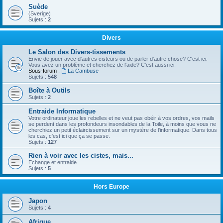
Suède
(Sverige)
Sujets :
2
Divers
Le Salon des Divers-tissements
Envie de jouer avec d'autres cisteurs ou de parler d'autre chose? C'est ici.
Vous avez un problème et cherchez de l'aide? C'est aussi ici.
Sous-forum :
La Cambuse
Sujets :
548
Boîte à Outils
Sujets :
2
Entraide Informatique
Votre ordinateur joue les rebelles et ne veut pas obéir à vos ordres, vos mails
se perdent dans les profondeurs insondables de la Toile, à moins que vous ne
cherchiez un petit éclaircissement sur un mystère de l'informatique. Dans tous
les cas, c'est ici que ça se passe.
Sujets :
127
Rien à voir avec les cistes, mais...
Echange et entraide
Sujets :
5
Hors Europe
Japon
Sujets :
4
Afrique