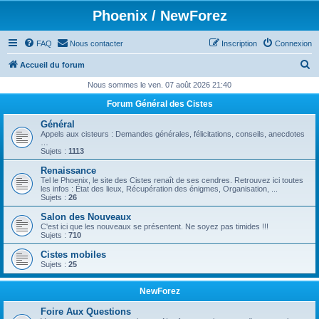
Phoenix / NewForez
FAQ
Nous contacter
Inscription
Connexion
R
Accueil du forum
e
Nous sommes le ven. 07 août 2026 21:40
c
Forum Général des Cistes
h
Général
e
Appels aux cisteurs : Demandes générales, félicitations, conseils, anecdotes
…
r
Sujets :
1113
c
Renaissance
Tel le Phoenix, le site des Cistes renaît de ses cendres. Retrouvez ici toutes
h
les infos : État des lieux, Récupération des énigmes, Organisation, ...
Sujets :
26
e
Salon des Nouveaux
r
C'est ici que les nouveaux se présentent. Ne soyez pas timides !!!
Sujets :
710
Cistes mobiles
Sujets :
25
NewForez
Foire Aux Questions