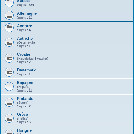
Suisse
Sujets :
530
Allemagne
Sujets :
10
Andorre
Sujets :
4
Autriche
(Österreich)
Sujets :
1
Croatie
(Republika Hrvatska)
Sujets :
2
Danemark
Sujets :
1
Espagne
(España)
Sujets :
18
Finlande
(Suomi)
Sujets :
2
Grèce
(Hellas)
Sujets :
5
Hongrie