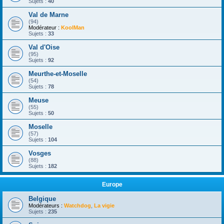
Sujets :
40
Val de Marne
(94)
Modérateur :
KoolMan
Sujets :
33
Val d'Oise
(95)
Sujets :
92
Meurthe-et-Moselle
(54)
Sujets :
78
Meuse
(55)
Sujets :
50
Moselle
(57)
Sujets :
104
Vosges
(88)
Sujets :
182
Europe
Belgique
Modérateurs :
Watchdog
,
La vigie
Sujets :
235