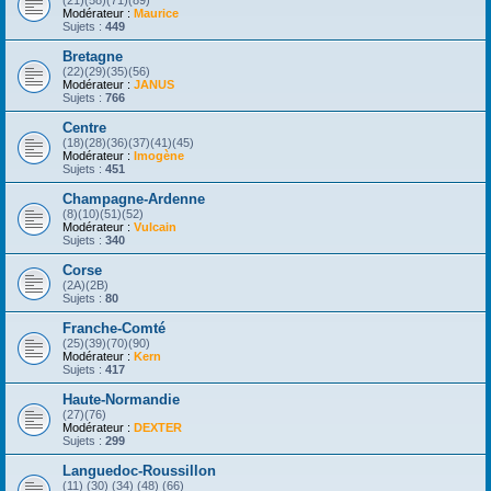
(21)(58)(71)(89)
Modérateur :
Maurice
Sujets :
449
Bretagne
(22)(29)(35)(56)
Modérateur :
JANUS
Sujets :
766
Centre
(18)(28)(36)(37)(41)(45)
Modérateur :
Imogène
Sujets :
451
Champagne-Ardenne
(8)(10)(51)(52)
Modérateur :
Vulcain
Sujets :
340
Corse
(2A)(2B)
Sujets :
80
Franche-Comté
(25)(39)(70)(90)
Modérateur :
Kern
Sujets :
417
Haute-Normandie
(27)(76)
Modérateur :
DEXTER
Sujets :
299
Languedoc-Roussillon
(11) (30) (34) (48) (66)