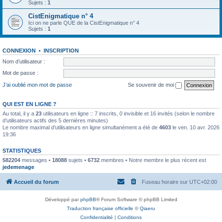
Sujets :
1
CistEnigmatique n° 4
Ici on ne parle QUE de la CistEnigmatique n° 4
Sujets :
1
CONNEXION
•
INSCRIPTION
Nom d’utilisateur :
Mot de passe :
J’ai oublié mon mot de passe
Se souvenir de moi
QUI EST EN LIGNE ?
Au total, il y a
23
utilisateurs en ligne :: 7 inscrits, 0 invisible et 16 invités (selon le nombre
d’utilisateurs actifs des 5 dernières minutes)
Le nombre maximal d’utilisateurs en ligne simultanément a été de
4603
le ven. 10 avr. 2026
19:36
STATISTIQUES
582204
messages •
18088
sujets •
6732
membres • Notre membre le plus récent est
jedemenage
Accueil du forum
Fuseau horaire sur
UTC+02:00
Développé par
phpBB
® Forum Software © phpBB Limited
Traduction française officielle
©
Qiaeru
Confidentialité
|
Conditions