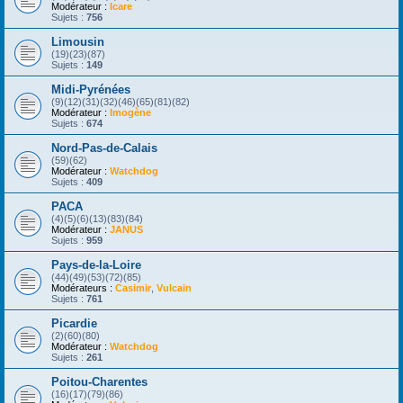
Modérateur :
Icare
Sujets :
756
Limousin
(19)(23)(87)
Sujets :
149
Midi-Pyrénées
(9)(12)(31)(32)(46)(65)(81)(82)
Modérateur :
Imogène
Sujets :
674
Nord-Pas-de-Calais
(59)(62)
Modérateur :
Watchdog
Sujets :
409
PACA
(4)(5)(6)(13)(83)(84)
Modérateur :
JANUS
Sujets :
959
Pays-de-la-Loire
(44)(49)(53)(72)(85)
Modérateurs :
Casimir
,
Vulcain
Sujets :
761
Picardie
(2)(60)(80)
Modérateur :
Watchdog
Sujets :
261
Poitou-Charentes
(16)(17)(79)(86)