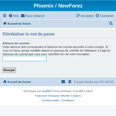
Phoenix / NewForez
FAQ
Nous contacter
Inscription
Connexion
R
Accueil du forum
e
Réinitialiser le mot de passe
c
h
Adresse de courriel :
Cette adresse doit correspondre à l’adresse de courriel associée à votre compte. Si
e
vous ne l’avez jamais modifiée depuis le panneau de contrôle de l’utilisateur, il s’agit de
l’adresse de courriel que vous avez spécifiée lors de votre inscription.
r
c
h
e
r
Accueil du forum
Fuseau horaire sur
UTC+02:00
Développé par
phpBB
® Forum Software © phpBB Limited
Traduction française officielle
©
Qiaeru
Confidentialité
|
Conditions