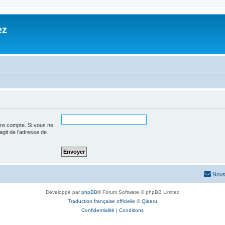
ez
tre compte. Si vous ne
’agit de l’adresse de
Nous
Développé par
phpBB
® Forum Software © phpBB Limited
Traduction française officielle
©
Qiaeru
Confidentialité
|
Conditions