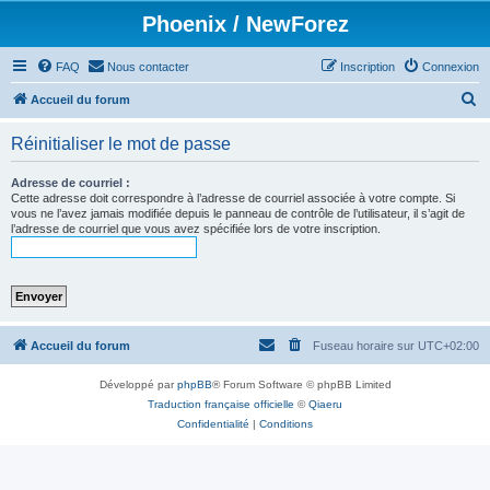
Phoenix / NewForez
FAQ
Nous contacter
Inscription
Connexion
R
Accueil du forum
e
Réinitialiser le mot de passe
c
h
Adresse de courriel :
Cette adresse doit correspondre à l’adresse de courriel associée à votre compte. Si
e
vous ne l’avez jamais modifiée depuis le panneau de contrôle de l’utilisateur, il s’agit de
l’adresse de courriel que vous avez spécifiée lors de votre inscription.
r
c
h
e
r
Accueil du forum
Fuseau horaire sur
UTC+02:00
Développé par
phpBB
® Forum Software © phpBB Limited
Traduction française officielle
©
Qiaeru
Confidentialité
|
Conditions