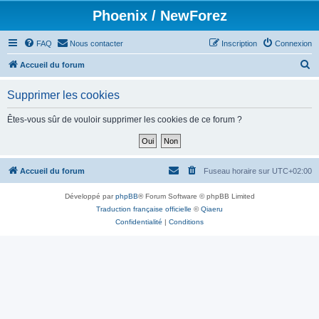
Phoenix / NewForez
FAQ
Nous contacter
Inscription
Connexion
R
Accueil du forum
e
Supprimer les cookies
c
h
Êtes-vous sûr de vouloir supprimer les cookies de ce forum ?
e
r
c
Accueil du forum
Fuseau horaire sur
UTC+02:00
h
Développé par
phpBB
® Forum Software © phpBB Limited
e
Traduction française officielle
©
Qiaeru
r
Confidentialité
|
Conditions