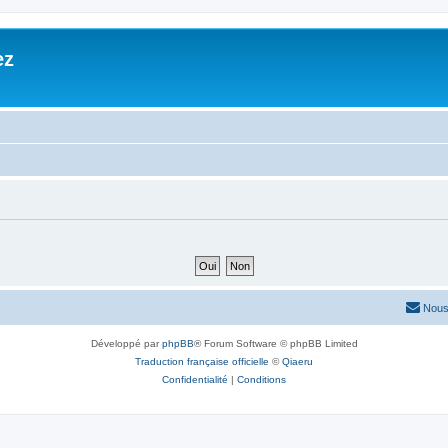
ez
Nous
Développé par
phpBB
® Forum Software © phpBB Limited
Traduction française officielle
©
Qiaeru
Confidentialité
|
Conditions