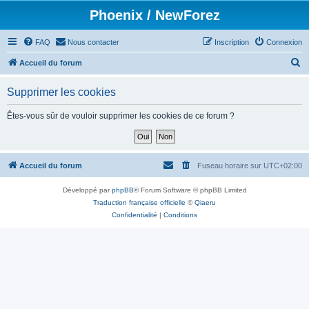
Phoenix / NewForez
FAQ
Nous contacter
Inscription
Connexion
R
Accueil du forum
e
Supprimer les cookies
c
h
Êtes-vous sûr de vouloir supprimer les cookies de ce forum ?
e
r
c
Accueil du forum
Fuseau horaire sur
UTC+02:00
h
Développé par
phpBB
® Forum Software © phpBB Limited
e
Traduction française officielle
©
Qiaeru
r
Confidentialité
|
Conditions