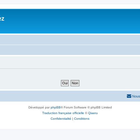
ez
Nous
Développé par
phpBB
® Forum Software © phpBB Limited
Traduction française officielle
©
Qiaeru
Confidentialité
|
Conditions