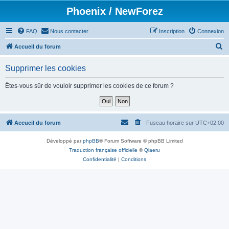
Phoenix / NewForez
FAQ
Nous contacter
Inscription
Connexion
R
Accueil du forum
e
Supprimer les cookies
c
h
Êtes-vous sûr de vouloir supprimer les cookies de ce forum ?
e
r
c
Accueil du forum
Fuseau horaire sur
UTC+02:00
h
Développé par
phpBB
® Forum Software © phpBB Limited
e
Traduction française officielle
©
Qiaeru
r
Confidentialité
|
Conditions