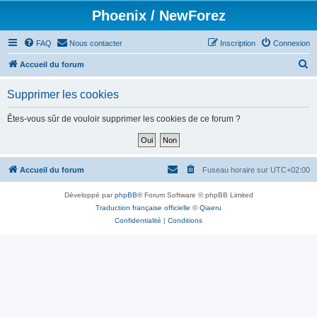
Phoenix / NewForez
FAQ
Nous contacter
Inscription
Connexion
R
Accueil du forum
e
Supprimer les cookies
c
h
Êtes-vous sûr de vouloir supprimer les cookies de ce forum ?
e
r
c
Accueil du forum
Fuseau horaire sur
UTC+02:00
h
Développé par
phpBB
® Forum Software © phpBB Limited
e
Traduction française officielle
©
Qiaeru
r
Confidentialité
|
Conditions