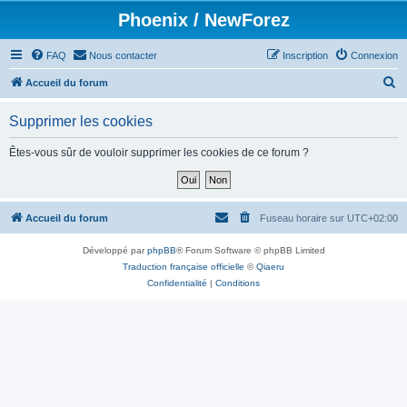
Phoenix / NewForez
FAQ
Nous contacter
Inscription
Connexion
R
Accueil du forum
e
Supprimer les cookies
c
h
Êtes-vous sûr de vouloir supprimer les cookies de ce forum ?
e
r
c
Accueil du forum
Fuseau horaire sur
UTC+02:00
h
Développé par
phpBB
® Forum Software © phpBB Limited
e
Traduction française officielle
©
Qiaeru
r
Confidentialité
|
Conditions