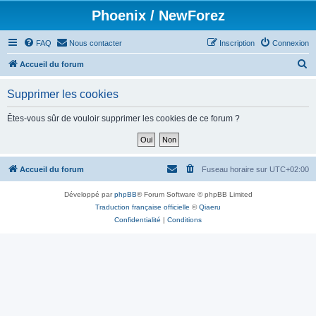
Phoenix / NewForez
FAQ
Nous contacter
Inscription
Connexion
R
Accueil du forum
e
Supprimer les cookies
c
h
Êtes-vous sûr de vouloir supprimer les cookies de ce forum ?
e
r
c
Accueil du forum
Fuseau horaire sur
UTC+02:00
h
Développé par
phpBB
® Forum Software © phpBB Limited
e
Traduction française officielle
©
Qiaeru
r
Confidentialité
|
Conditions