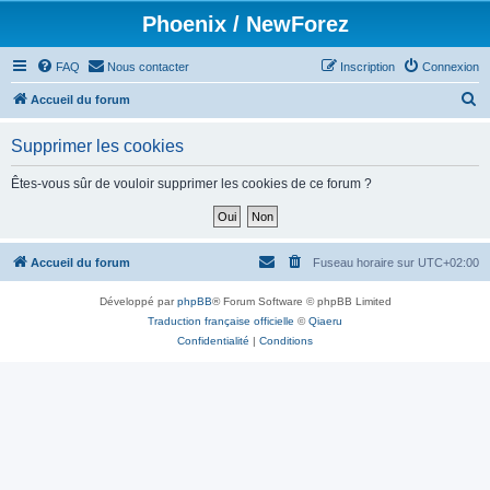
Phoenix / NewForez
FAQ
Nous contacter
Inscription
Connexion
R
Accueil du forum
e
Supprimer les cookies
c
h
Êtes-vous sûr de vouloir supprimer les cookies de ce forum ?
e
r
c
Accueil du forum
Fuseau horaire sur
UTC+02:00
h
Développé par
phpBB
® Forum Software © phpBB Limited
e
Traduction française officielle
©
Qiaeru
r
Confidentialité
|
Conditions