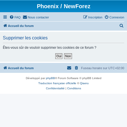
Phoenix / NewForez
FAQ
Nous contacter
Inscription
Connexion
R
Accueil du forum
e
Supprimer les cookies
c
h
Êtes-vous sûr de vouloir supprimer les cookies de ce forum ?
e
r
c
Accueil du forum
Fuseau horaire sur
UTC+02:00
h
Développé par
phpBB
® Forum Software © phpBB Limited
e
Traduction française officielle
©
Qiaeru
r
Confidentialité
|
Conditions