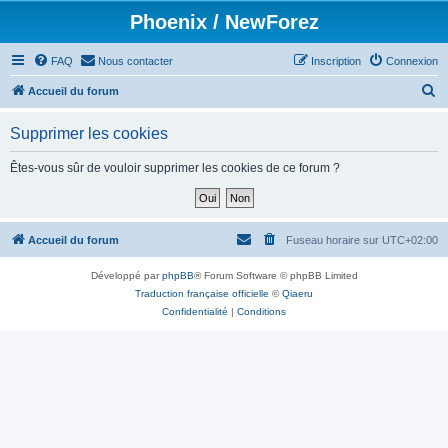
Phoenix / NewForez
FAQ
Nous contacter
Inscription
Connexion
R
Accueil du forum
e
Supprimer les cookies
c
h
Êtes-vous sûr de vouloir supprimer les cookies de ce forum ?
e
r
c
Accueil du forum
Fuseau horaire sur
UTC+02:00
h
Développé par
phpBB
® Forum Software © phpBB Limited
e
Traduction française officielle
©
Qiaeru
r
Confidentialité
|
Conditions