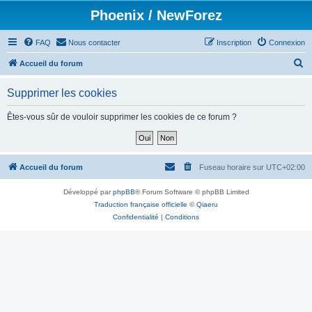
Phoenix / NewForez
FAQ
Nous contacter
Inscription
Connexion
R
Accueil du forum
e
Supprimer les cookies
c
h
Êtes-vous sûr de vouloir supprimer les cookies de ce forum ?
e
r
c
Accueil du forum
Fuseau horaire sur
UTC+02:00
h
Développé par
phpBB
® Forum Software © phpBB Limited
e
Traduction française officielle
©
Qiaeru
r
Confidentialité
|
Conditions