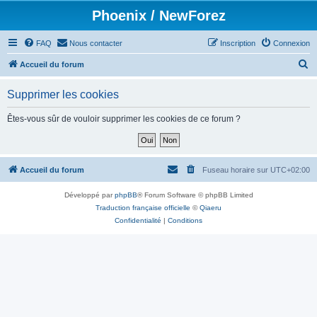
Phoenix / NewForez
FAQ
Nous contacter
Inscription
Connexion
R
Accueil du forum
e
Supprimer les cookies
c
h
Êtes-vous sûr de vouloir supprimer les cookies de ce forum ?
e
r
c
Accueil du forum
Fuseau horaire sur
UTC+02:00
h
Développé par
phpBB
® Forum Software © phpBB Limited
e
Traduction française officielle
©
Qiaeru
r
Confidentialité
|
Conditions