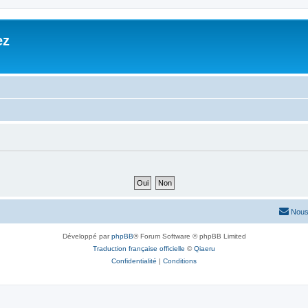
ez
Nous
Développé par
phpBB
® Forum Software © phpBB Limited
Traduction française officielle
©
Qiaeru
Confidentialité
|
Conditions