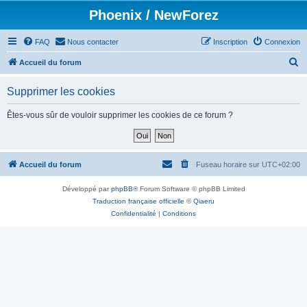
Phoenix / NewForez
FAQ
Nous contacter
Inscription
Connexion
R
Accueil du forum
e
Supprimer les cookies
c
h
Êtes-vous sûr de vouloir supprimer les cookies de ce forum ?
e
r
c
Accueil du forum
Fuseau horaire sur
UTC+02:00
h
Développé par
phpBB
® Forum Software © phpBB Limited
e
Traduction française officielle
©
Qiaeru
r
Confidentialité
|
Conditions