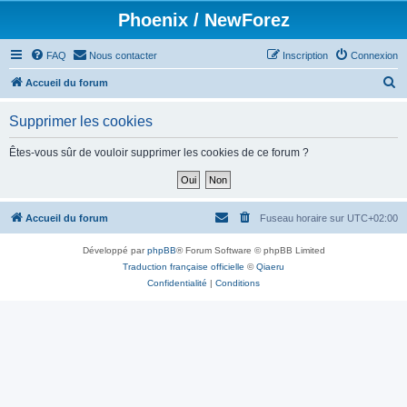
Phoenix / NewForez
FAQ
Nous contacter
Inscription
Connexion
R
Accueil du forum
e
Supprimer les cookies
c
h
Êtes-vous sûr de vouloir supprimer les cookies de ce forum ?
e
r
c
Accueil du forum
Fuseau horaire sur
UTC+02:00
h
Développé par
phpBB
® Forum Software © phpBB Limited
e
Traduction française officielle
©
Qiaeru
r
Confidentialité
|
Conditions