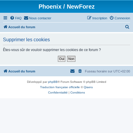
Phoenix / NewForez
FAQ
Nous contacter
Inscription
Connexion
R
Accueil du forum
e
Supprimer les cookies
c
h
Êtes-vous sûr de vouloir supprimer les cookies de ce forum ?
e
r
c
Accueil du forum
Fuseau horaire sur
UTC+02:00
h
Développé par
phpBB
® Forum Software © phpBB Limited
e
Traduction française officielle
©
Qiaeru
r
Confidentialité
|
Conditions