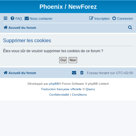
Phoenix / NewForez
FAQ
Nous contacter
Inscription
Connexion
R
Accueil du forum
e
Supprimer les cookies
c
h
Êtes-vous sûr de vouloir supprimer les cookies de ce forum ?
e
r
c
Accueil du forum
Fuseau horaire sur
UTC+02:00
h
Développé par
phpBB
® Forum Software © phpBB Limited
e
Traduction française officielle
©
Qiaeru
r
Confidentialité
|
Conditions