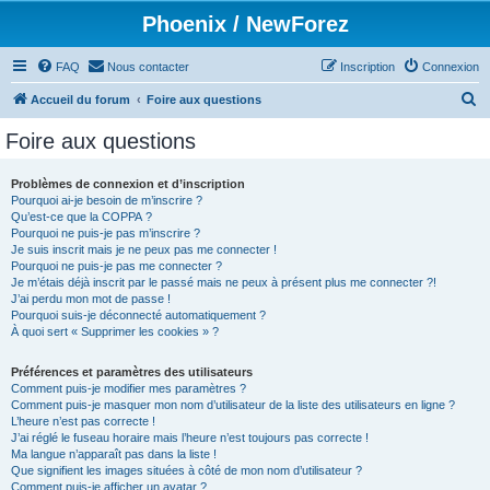
Phoenix / NewForez
FAQ
Nous contacter
Inscription
Connexion
R
Accueil du forum
Foire aux questions
e
Foire aux questions
c
h
Problèmes de connexion et d’inscription
Pourquoi ai-je besoin de m’inscrire ?
e
Qu’est-ce que la COPPA ?
r
Pourquoi ne puis-je pas m’inscrire ?
Je suis inscrit mais je ne peux pas me connecter !
c
Pourquoi ne puis-je pas me connecter ?
Je m’étais déjà inscrit par le passé mais ne peux à présent plus me connecter ?!
h
J’ai perdu mon mot de passe !
e
Pourquoi suis-je déconnecté automatiquement ?
À quoi sert « Supprimer les cookies » ?
r
Préférences et paramètres des utilisateurs
Comment puis-je modifier mes paramètres ?
Comment puis-je masquer mon nom d’utilisateur de la liste des utilisateurs en ligne ?
L’heure n’est pas correcte !
J’ai réglé le fuseau horaire mais l’heure n’est toujours pas correcte !
Ma langue n’apparaît pas dans la liste !
Que signifient les images situées à côté de mon nom d’utilisateur ?
Comment puis-je afficher un avatar ?