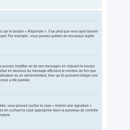
ez sur le bouton « Répondre ». Il se peut que vous ayez besoin
 sujet. Par exemple : vous pouvez publier de nouveaux sujets
s pouvez modifier un de vos messages en cliquant le bouton
e situé en dessous du message affichera le nombre de fois que
modérateur ou un administrateur, bien qu’ils puissent rédiger une
ponse a été publiée.
réée, vous pouvez cocher la case « Insérer une signature »
ages en cochant la case appropriée dans le panneau de contrôle
gnature.