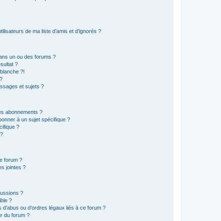
lisateurs de ma liste d’amis et d’ignorés ?
ans un ou des forums ?
sultat ?
blanche ?!
?
ssages et sujets ?
t les abonnements ?
onner à un sujet spécifique ?
ifique ?
 ?
ce forum ?
s jointes ?
cussions ?
ible ?
 d’abus ou d’ordres légaux liés à ce forum ?
r du forum ?