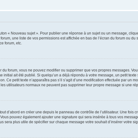
outon « Nouveau sujet ». Pour publier une réponse à un sujet ou un message, cliqu
 forum, une liste de vos permissions est affichée en bas de l’écran du forum ou du
ce forum, etc.
r du forum, vous ne pouvez modifier ou supprimer que vos propres messages. Vou
 initial ait été publié. Si quelqu’un a déjà répondu à votre message, un petit text
ion. Ce petit texte n’apparaîtra pas s’il s’agit d’une modification effectuée par un 
ue les utilisateurs normaux ne peuvent pas supprimer leur propre message si une ré
ut d’abord en créer une depuis le panneau de contrôle de l’utilisateur. Une fois c
ure. Vous pouvez également ajouter une signature qui sera insérée à tous vos mess
 vous sera plus utile de spécifier sur chaque message votre souhait d’insérer votre si