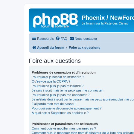
Phoenix / NewFor
Le forum sur la Piste des Cistes
Raccourcis
FAQ
Nous contacter
Accueil du forum
Foire aux questions
Foire aux questions
Problèmes de connexion et d’inscription
Pourquoi ai-je besoin de m’inscrire ?
Qu’est-ce que la COPPA ?
Pourquoi ne puis-je pas m’inscrire ?
Je suis inscrit mais je ne peux pas me connecter !
Pourquoi ne puis-je pas me connecter ?
Je m’étais déjà inscrit par le passé mais ne peux à présent plus me co
J’ai perdu mon mot de passe !
Pourquoi suis-je déconnecté automatiquement ?
À quoi sert « Supprimer les cookies » ?
Préférences et paramètres des utilisateurs
Comment puis-je modifier mes paramètres ?
Comment puis-je masquer mon nom d’utilisateur de la liste des utilisate