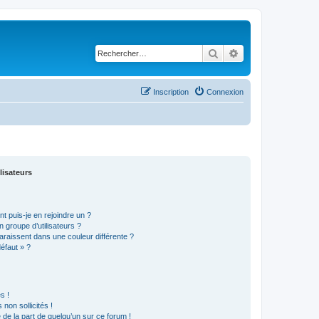
Rechercher
Recherche avancé
Inscription
Connexion
lisateurs
t puis-je en rejoindre un ?
 groupe d’utilisateurs ?
araissent dans une couleur différente ?
défaut » ?
s !
non sollicités !
e de la part de quelqu’un sur ce forum !