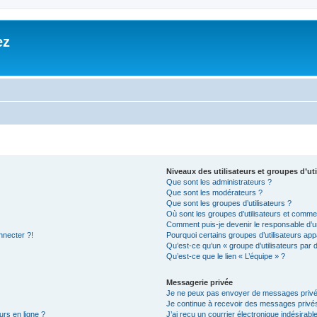
ez
Niveaux des utilisateurs et groupes d’uti
Que sont les administrateurs ?
Que sont les modérateurs ?
Que sont les groupes d’utilisateurs ?
Où sont les groupes d’utilisateurs et commen
Comment puis-je devenir le responsable d’un
nnecter ?!
Pourquoi certains groupes d’utilisateurs app
Qu’est-ce qu’un « groupe d’utilisateurs par 
Qu’est-ce que le lien « L’équipe » ?
Messagerie privée
Je ne peux pas envoyer de messages privé
Je continue à recevoir des messages privés 
urs en ligne ?
J’ai reçu un courrier électronique indésirabl