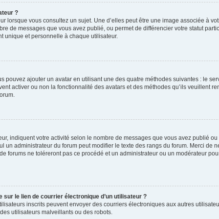
ateur ?
ur lorsque vous consultez un sujet. Une d’elles peut être une image associée à vo
mbre de messages que vous avez publié, ou permet de différencier votre statut parti
 unique et personnelle à chaque utilisateur.
ous pouvez ajouter un avatar en utilisant une des quatre méthodes suivantes : le serv
ent activer ou non la fonctionnalité des avatars et des méthodes qu’ils veuillent ren
forum.
ur, indiquent votre activité selon le nombre de messages que vous avez publié ou id
eul un administrateur du forum peut modifier le texte des rangs du forum. Merci de 
de forums ne toléreront pas ce procédé et un administrateur ou un modérateur pou
ur le lien de courrier électronique d’un utilisateur ?
s utilisateurs inscrits peuvent envoyer des courriers électroniques aux autres utili
es utilisateurs malveillants ou des robots.