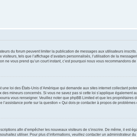
trateurs du forum peuvent limiter la publication de messages aux utilisateurs inscri
visiteurs, tels que l’affichage d’avatars personnalisés, l’utilisation de la messager
ription ne vous prend qu’un court instant, c’est pourquoi nous vous recommandons de l
t une loi des États-Unis d’Amérique qui demande aux sites internet collectant pot
 des mineurs concernés. Si vous ne savez pas si cette loi s’applique également au
 pourra vous renseigner. Veuillez noter que phpBB Limited et que les propriétaires
ue l’assistance porte sur la question « Qui dois-je contacter à propos de problèmes 
inscriptions afin d’empêcher les nouveaux visiteurs de s’inscrire. De même, il est é
s souhaitez utiliser. Pour plus d’informations, veuillez contacter un administrateur du