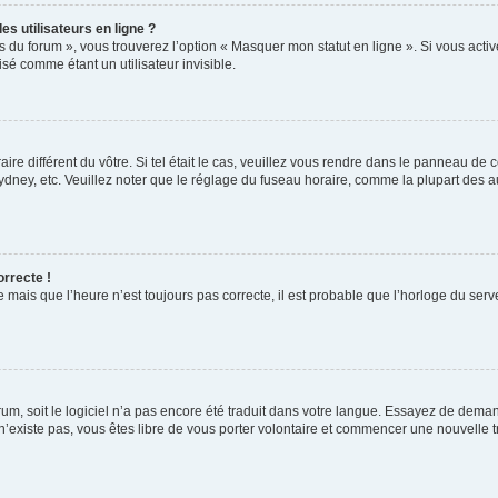
s utilisateurs en ligne ?
s du forum », vous trouverez l’option « Masquer mon statut en ligne ». Si vous activ
é comme étant un utilisateur invisible.
aire différent du vôtre. Si tel était le cas, veuillez vous rendre dans le panneau de co
ey, etc. Veuillez noter que le réglage du fuseau horaire, comme la plupart des autr
orrecte !
 mais que l’heure n’est toujours pas correcte, il est probable que l’horloge du serve
orum, soit le logiciel n’a pas encore été traduit dans votre langue. Essayez de deman
 n’existe pas, vous êtes libre de vous porter volontaire et commencer une nouvelle t