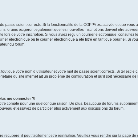
t de passe soient corrects. Si la fonctionnalité de la COPPA est activée et que vous 
ains forums exigeront également que les nouvelles inscriptions doivent être activée
te lors de votre inscription. Si vous aviez reçu un courrier électronique, consultez l
r électronique ou le courrier électronique a été filtré en tant que pourriel. Si vo
rateur du forum.
out que votre nom d’utilisateur et votre mot de passe soient corrects. Si tel est le
iétaire du site internet ait un problème de configuration et qu’il soit nécessaire de l
 plus me connecter ?!
votre compte pour une quelconque raison. De plus, beaucoup de forums suppriment pér
 nouveau et essayez de participer plus activement aux discussions du forum.
 récupéré, il peut facilement être réinitialisé. Veuillez vous rendre sur la page de