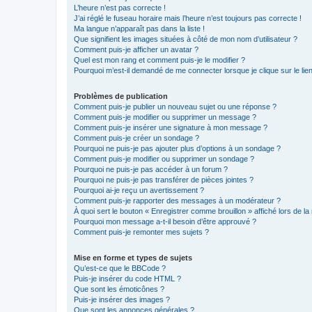
L’heure n’est pas correcte !
J’ai réglé le fuseau horaire mais l’heure n’est toujours pas correcte !
Ma langue n’apparaît pas dans la liste !
Que signifient les images situées à côté de mon nom d’utilisateur ?
Comment puis-je afficher un avatar ?
Quel est mon rang et comment puis-je le modifier ?
Pourquoi m’est-il demandé de me connecter lorsque je clique sur le lien 
Problèmes de publication
Comment puis-je publier un nouveau sujet ou une réponse ?
Comment puis-je modifier ou supprimer un message ?
Comment puis-je insérer une signature à mon message ?
Comment puis-je créer un sondage ?
Pourquoi ne puis-je pas ajouter plus d’options à un sondage ?
Comment puis-je modifier ou supprimer un sondage ?
Pourquoi ne puis-je pas accéder à un forum ?
Pourquoi ne puis-je pas transférer de pièces jointes ?
Pourquoi ai-je reçu un avertissement ?
Comment puis-je rapporter des messages à un modérateur ?
À quoi sert le bouton « Enregistrer comme brouillon » affiché lors de la 
Pourquoi mon message a-t-il besoin d’être approuvé ?
Comment puis-je remonter mes sujets ?
Mise en forme et types de sujets
Qu’est-ce que le BBCode ?
Puis-je insérer du code HTML ?
Que sont les émoticônes ?
Puis-je insérer des images ?
Que sont les annonces générales ?