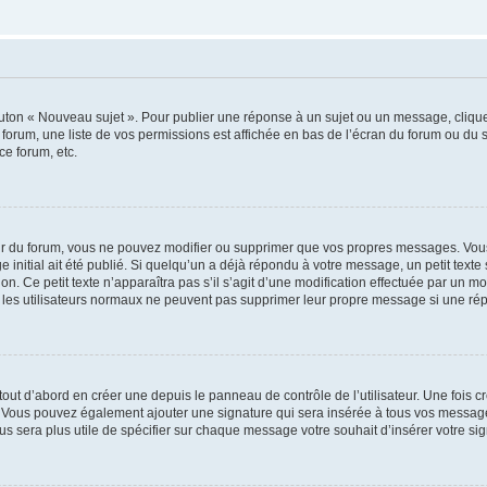
outon « Nouveau sujet ». Pour publier une réponse à un sujet ou un message, cliqu
 forum, une liste de vos permissions est affichée en bas de l’écran du forum ou du
ce forum, etc.
r du forum, vous ne pouvez modifier ou supprimer que vos propres messages. Vou
 initial ait été publié. Si quelqu’un a déjà répondu à votre message, un petit text
ion. Ce petit texte n’apparaîtra pas s’il s’agit d’une modification effectuée par un 
ue les utilisateurs normaux ne peuvent pas supprimer leur propre message si une ré
ut d’abord en créer une depuis le panneau de contrôle de l’utilisateur. Une fois c
ure. Vous pouvez également ajouter une signature qui sera insérée à tous vos mess
 vous sera plus utile de spécifier sur chaque message votre souhait d’insérer votre si