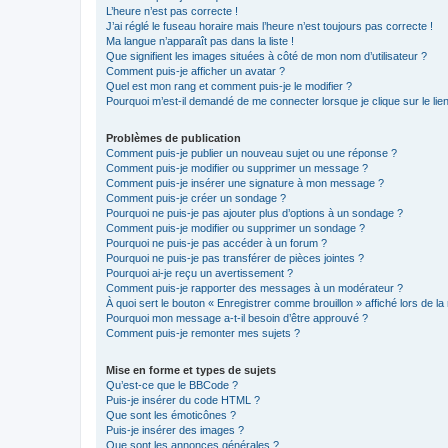
L’heure n’est pas correcte !
J’ai réglé le fuseau horaire mais l’heure n’est toujours pas correcte !
Ma langue n’apparaît pas dans la liste !
Que signifient les images situées à côté de mon nom d’utilisateur ?
Comment puis-je afficher un avatar ?
Quel est mon rang et comment puis-je le modifier ?
Pourquoi m’est-il demandé de me connecter lorsque je clique sur le lien 
Problèmes de publication
Comment puis-je publier un nouveau sujet ou une réponse ?
Comment puis-je modifier ou supprimer un message ?
Comment puis-je insérer une signature à mon message ?
Comment puis-je créer un sondage ?
Pourquoi ne puis-je pas ajouter plus d’options à un sondage ?
Comment puis-je modifier ou supprimer un sondage ?
Pourquoi ne puis-je pas accéder à un forum ?
Pourquoi ne puis-je pas transférer de pièces jointes ?
Pourquoi ai-je reçu un avertissement ?
Comment puis-je rapporter des messages à un modérateur ?
À quoi sert le bouton « Enregistrer comme brouillon » affiché lors de la 
Pourquoi mon message a-t-il besoin d’être approuvé ?
Comment puis-je remonter mes sujets ?
Mise en forme et types de sujets
Qu’est-ce que le BBCode ?
Puis-je insérer du code HTML ?
Que sont les émoticônes ?
Puis-je insérer des images ?
Que sont les annonces générales ?