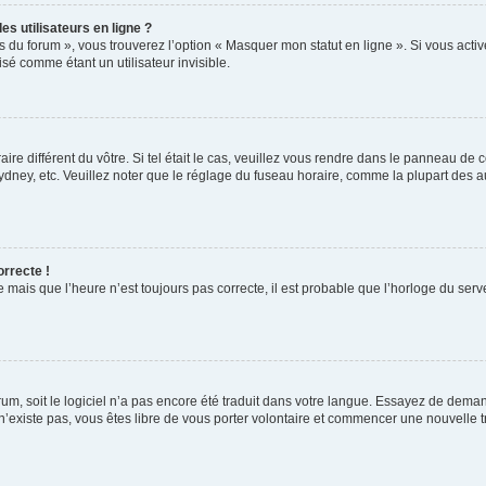
s utilisateurs en ligne ?
s du forum », vous trouverez l’option « Masquer mon statut en ligne ». Si vous activ
é comme étant un utilisateur invisible.
aire différent du vôtre. Si tel était le cas, veuillez vous rendre dans le panneau de co
ey, etc. Veuillez noter que le réglage du fuseau horaire, comme la plupart des autr
orrecte !
 mais que l’heure n’est toujours pas correcte, il est probable que l’horloge du serve
orum, soit le logiciel n’a pas encore été traduit dans votre langue. Essayez de deman
 n’existe pas, vous êtes libre de vous porter volontaire et commencer une nouvelle t