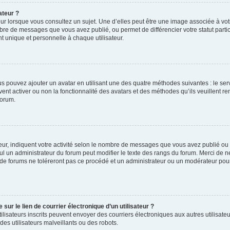
ateur ?
ur lorsque vous consultez un sujet. Une d’elles peut être une image associée à vo
mbre de messages que vous avez publié, ou permet de différencier votre statut parti
 unique et personnelle à chaque utilisateur.
ous pouvez ajouter un avatar en utilisant une des quatre méthodes suivantes : le serv
ent activer ou non la fonctionnalité des avatars et des méthodes qu’ils veuillent ren
forum.
ur, indiquent votre activité selon le nombre de messages que vous avez publié ou id
eul un administrateur du forum peut modifier le texte des rangs du forum. Merci de 
de forums ne toléreront pas ce procédé et un administrateur ou un modérateur pou
ur le lien de courrier électronique d’un utilisateur ?
s utilisateurs inscrits peuvent envoyer des courriers électroniques aux autres utili
es utilisateurs malveillants ou des robots.