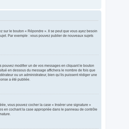
ez sur le bouton « Répondre ». Il se peut que vous ayez besoin
 sujet. Par exemple : vous pouvez publier de nouveaux sujets
s pouvez modifier un de vos messages en cliquant le bouton
e situé en dessous du message affichera le nombre de fois que
modérateur ou un administrateur, bien qu’ils puissent rédiger une
ponse a été publiée.
réée, vous pouvez cocher la case « Insérer une signature »
ages en cochant la case appropriée dans le panneau de contrôle
gnature.