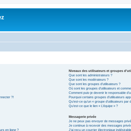
ez
Niveaux des utilisateurs et groupes d’uti
Que sont les administrateurs ?
Que sont les modérateurs ?
Que sont les groupes d’utilisateurs ?
Où sont les groupes d’utilisateurs et commen
Comment puis-je devenir le responsable d’un
nnecter ?!
Pourquoi certains groupes d’utilisateurs app
Qu’est-ce qu’un « groupe d’utilisateurs par 
Qu’est-ce que le lien « L’équipe » ?
Messagerie privée
Je ne peux pas envoyer de messages privé
Je continue à recevoir des messages privés 
urs en ligne ?
J’ai reçu un courrier électronique indésirabl