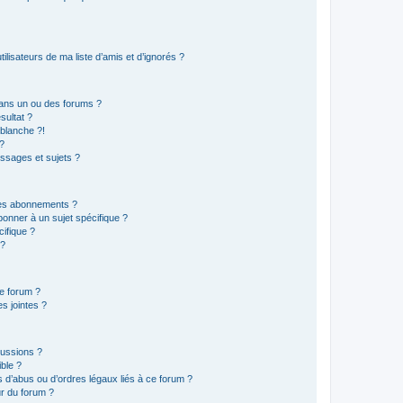
lisateurs de ma liste d’amis et d’ignorés ?
ans un ou des forums ?
sultat ?
blanche ?!
?
ssages et sujets ?
t les abonnements ?
onner à un sujet spécifique ?
ifique ?
 ?
ce forum ?
s jointes ?
cussions ?
ible ?
 d’abus ou d’ordres légaux liés à ce forum ?
r du forum ?