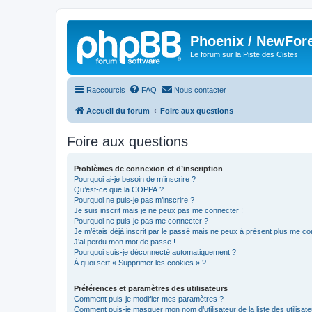
Phoenix / NewFor
Le forum sur la Piste des Cistes
Raccourcis
FAQ
Nous contacter
Accueil du forum
Foire aux questions
Foire aux questions
Problèmes de connexion et d’inscription
Pourquoi ai-je besoin de m’inscrire ?
Qu’est-ce que la COPPA ?
Pourquoi ne puis-je pas m’inscrire ?
Je suis inscrit mais je ne peux pas me connecter !
Pourquoi ne puis-je pas me connecter ?
Je m’étais déjà inscrit par le passé mais ne peux à présent plus me co
J’ai perdu mon mot de passe !
Pourquoi suis-je déconnecté automatiquement ?
À quoi sert « Supprimer les cookies » ?
Préférences et paramètres des utilisateurs
Comment puis-je modifier mes paramètres ?
Comment puis-je masquer mon nom d’utilisateur de la liste des utilisate