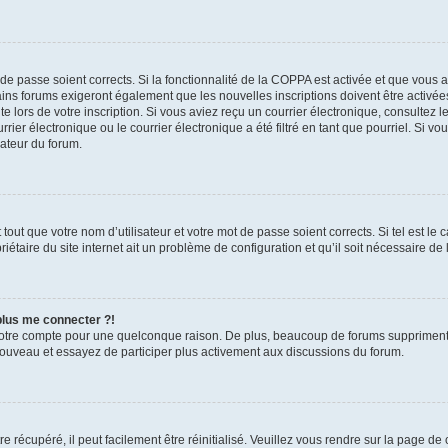
t de passe soient corrects. Si la fonctionnalité de la COPPA est activée et que vous 
ains forums exigeront également que les nouvelles inscriptions doivent être activée
te lors de votre inscription. Si vous aviez reçu un courrier électronique, consultez l
r électronique ou le courrier électronique a été filtré en tant que pourriel. Si vo
rateur du forum.
out que votre nom d’utilisateur et votre mot de passe soient corrects. Si tel est le
iétaire du site internet ait un problème de configuration et qu’il soit nécessaire de l
 plus me connecter ?!
votre compte pour une quelconque raison. De plus, beaucoup de forums suppriment pér
 nouveau et essayez de participer plus activement aux discussions du forum.
 récupéré, il peut facilement être réinitialisé. Veuillez vous rendre sur la page de