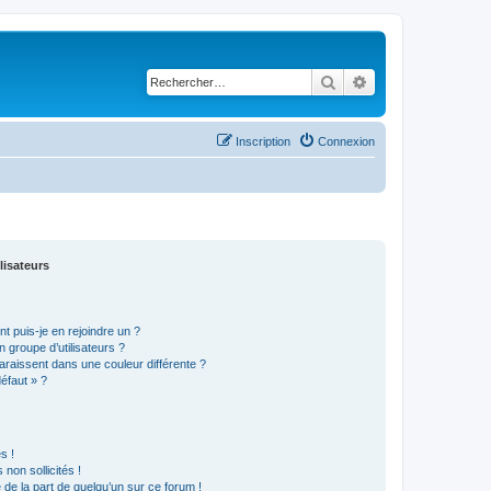
Rechercher
Recherche avancé
Inscription
Connexion
lisateurs
t puis-je en rejoindre un ?
 groupe d’utilisateurs ?
araissent dans une couleur différente ?
défaut » ?
s !
non sollicités !
e de la part de quelqu’un sur ce forum !