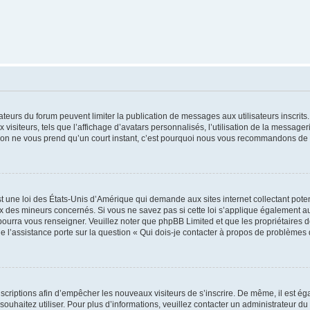
trateurs du forum peuvent limiter la publication de messages aux utilisateurs inscri
visiteurs, tels que l’affichage d’avatars personnalisés, l’utilisation de la messager
ription ne vous prend qu’un court instant, c’est pourquoi nous vous recommandons de l
t une loi des États-Unis d’Amérique qui demande aux sites internet collectant pot
 des mineurs concernés. Si vous ne savez pas si cette loi s’applique également au
 pourra vous renseigner. Veuillez noter que phpBB Limited et que les propriétaires
ue l’assistance porte sur la question « Qui dois-je contacter à propos de problèmes 
inscriptions afin d’empêcher les nouveaux visiteurs de s’inscrire. De même, il est é
s souhaitez utiliser. Pour plus d’informations, veuillez contacter un administrateur du