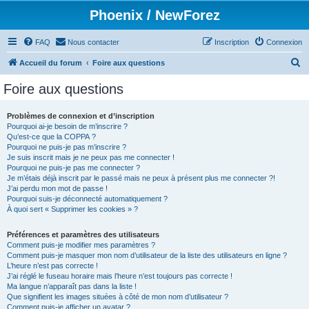
Phoenix / NewForez
FAQ
Nous contacter
Inscription
Connexion
R
Accueil du forum
Foire aux questions
e
Foire aux questions
c
h
Problèmes de connexion et d’inscription
Pourquoi ai-je besoin de m’inscrire ?
e
Qu’est-ce que la COPPA ?
r
Pourquoi ne puis-je pas m’inscrire ?
Je suis inscrit mais je ne peux pas me connecter !
c
Pourquoi ne puis-je pas me connecter ?
Je m’étais déjà inscrit par le passé mais ne peux à présent plus me connecter ?!
h
J’ai perdu mon mot de passe !
e
Pourquoi suis-je déconnecté automatiquement ?
À quoi sert « Supprimer les cookies » ?
r
Préférences et paramètres des utilisateurs
Comment puis-je modifier mes paramètres ?
Comment puis-je masquer mon nom d’utilisateur de la liste des utilisateurs en ligne ?
L’heure n’est pas correcte !
J’ai réglé le fuseau horaire mais l’heure n’est toujours pas correcte !
Ma langue n’apparaît pas dans la liste !
Que signifient les images situées à côté de mon nom d’utilisateur ?
Comment puis-je afficher un avatar ?