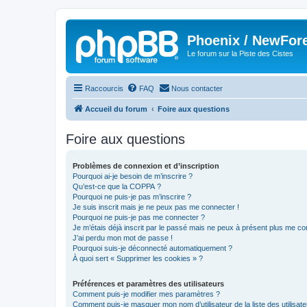
Phoenix / NewFor
Le forum sur la Piste des Cistes
Raccourcis
FAQ
Nous contacter
Accueil du forum
Foire aux questions
Foire aux questions
Problèmes de connexion et d’inscription
Pourquoi ai-je besoin de m’inscrire ?
Qu’est-ce que la COPPA ?
Pourquoi ne puis-je pas m’inscrire ?
Je suis inscrit mais je ne peux pas me connecter !
Pourquoi ne puis-je pas me connecter ?
Je m’étais déjà inscrit par le passé mais ne peux à présent plus me co
J’ai perdu mon mot de passe !
Pourquoi suis-je déconnecté automatiquement ?
À quoi sert « Supprimer les cookies » ?
Préférences et paramètres des utilisateurs
Comment puis-je modifier mes paramètres ?
Comment puis-je masquer mon nom d’utilisateur de la liste des utilisate