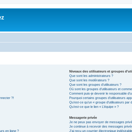
ez
Niveaux des utilisateurs et groupes d’uti
Que sont les administrateurs ?
Que sont les modérateurs ?
Que sont les groupes d’utilisateurs ?
Où sont les groupes d’utilisateurs et commen
Comment puis-je devenir le responsable d’un
nnecter ?!
Pourquoi certains groupes d’utilisateurs app
Qu’est-ce qu’un « groupe d’utilisateurs par 
Qu’est-ce que le lien « L’équipe » ?
Messagerie privée
Je ne peux pas envoyer de messages privé
Je continue à recevoir des messages privés 
urs en ligne ?
J’ai reçu un courrier électronique indésirabl