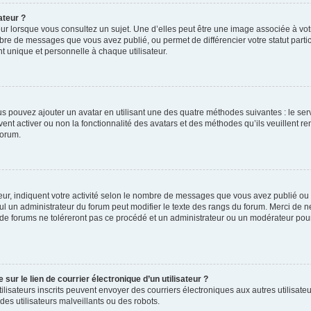
ateur ?
ur lorsque vous consultez un sujet. Une d’elles peut être une image associée à vo
mbre de messages que vous avez publié, ou permet de différencier votre statut parti
 unique et personnelle à chaque utilisateur.
ous pouvez ajouter un avatar en utilisant une des quatre méthodes suivantes : le serv
ent activer ou non la fonctionnalité des avatars et des méthodes qu’ils veuillent ren
forum.
ur, indiquent votre activité selon le nombre de messages que vous avez publié ou id
eul un administrateur du forum peut modifier le texte des rangs du forum. Merci de 
de forums ne toléreront pas ce procédé et un administrateur ou un modérateur pou
ur le lien de courrier électronique d’un utilisateur ?
s utilisateurs inscrits peuvent envoyer des courriers électroniques aux autres utili
es utilisateurs malveillants ou des robots.