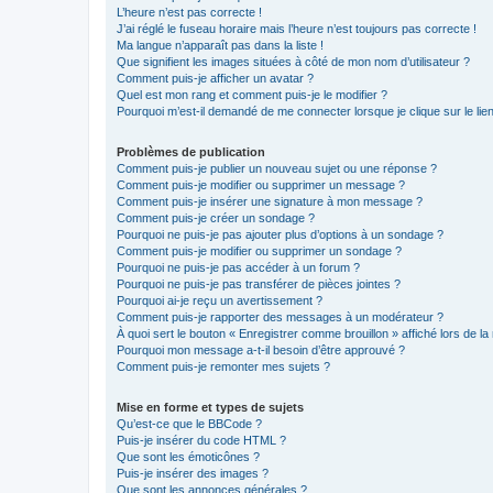
L’heure n’est pas correcte !
J’ai réglé le fuseau horaire mais l’heure n’est toujours pas correcte !
Ma langue n’apparaît pas dans la liste !
Que signifient les images situées à côté de mon nom d’utilisateur ?
Comment puis-je afficher un avatar ?
Quel est mon rang et comment puis-je le modifier ?
Pourquoi m’est-il demandé de me connecter lorsque je clique sur le lien 
Problèmes de publication
Comment puis-je publier un nouveau sujet ou une réponse ?
Comment puis-je modifier ou supprimer un message ?
Comment puis-je insérer une signature à mon message ?
Comment puis-je créer un sondage ?
Pourquoi ne puis-je pas ajouter plus d’options à un sondage ?
Comment puis-je modifier ou supprimer un sondage ?
Pourquoi ne puis-je pas accéder à un forum ?
Pourquoi ne puis-je pas transférer de pièces jointes ?
Pourquoi ai-je reçu un avertissement ?
Comment puis-je rapporter des messages à un modérateur ?
À quoi sert le bouton « Enregistrer comme brouillon » affiché lors de la 
Pourquoi mon message a-t-il besoin d’être approuvé ?
Comment puis-je remonter mes sujets ?
Mise en forme et types de sujets
Qu’est-ce que le BBCode ?
Puis-je insérer du code HTML ?
Que sont les émoticônes ?
Puis-je insérer des images ?
Que sont les annonces générales ?