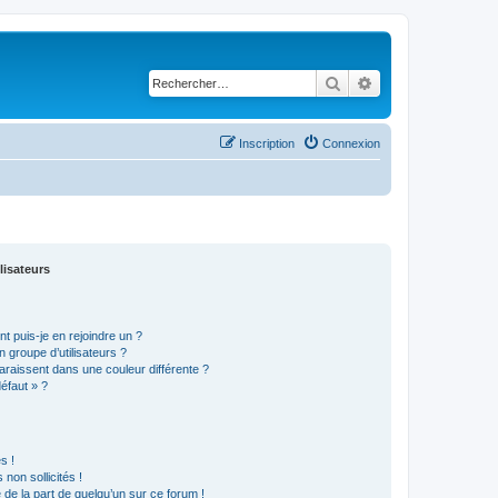
Rechercher
Recherche avancé
Inscription
Connexion
lisateurs
t puis-je en rejoindre un ?
 groupe d’utilisateurs ?
araissent dans une couleur différente ?
défaut » ?
s !
non sollicités !
e de la part de quelqu’un sur ce forum !