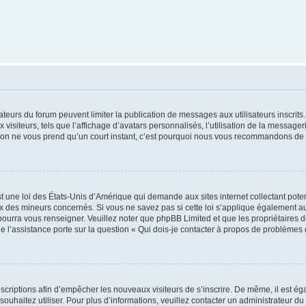
trateurs du forum peuvent limiter la publication de messages aux utilisateurs inscri
visiteurs, tels que l’affichage d’avatars personnalisés, l’utilisation de la messager
ription ne vous prend qu’un court instant, c’est pourquoi nous vous recommandons de l
t une loi des États-Unis d’Amérique qui demande aux sites internet collectant pot
 des mineurs concernés. Si vous ne savez pas si cette loi s’applique également au
 pourra vous renseigner. Veuillez noter que phpBB Limited et que les propriétaires
ue l’assistance porte sur la question « Qui dois-je contacter à propos de problèmes 
inscriptions afin d’empêcher les nouveaux visiteurs de s’inscrire. De même, il est é
s souhaitez utiliser. Pour plus d’informations, veuillez contacter un administrateur du