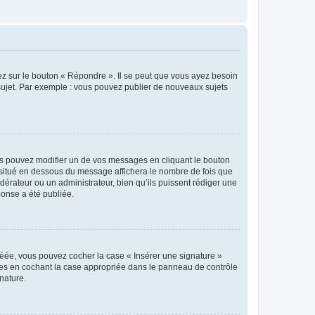
ez sur le bouton « Répondre ». Il se peut que vous ayez besoin
 sujet. Par exemple : vous pouvez publier de nouveaux sujets
s pouvez modifier un de vos messages en cliquant le bouton
e situé en dessous du message affichera le nombre de fois que
modérateur ou un administrateur, bien qu’ils puissent rédiger une
ponse a été publiée.
réée, vous pouvez cocher la case « Insérer une signature »
ages en cochant la case appropriée dans le panneau de contrôle
gnature.