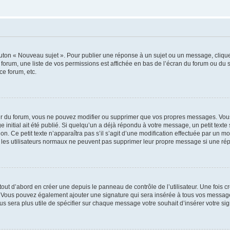
outon « Nouveau sujet ». Pour publier une réponse à un sujet ou un message, cliqu
 forum, une liste de vos permissions est affichée en bas de l’écran du forum ou du
ce forum, etc.
r du forum, vous ne pouvez modifier ou supprimer que vos propres messages. Vou
 initial ait été publié. Si quelqu’un a déjà répondu à votre message, un petit text
ion. Ce petit texte n’apparaîtra pas s’il s’agit d’une modification effectuée par un 
ue les utilisateurs normaux ne peuvent pas supprimer leur propre message si une ré
ut d’abord en créer une depuis le panneau de contrôle de l’utilisateur. Une fois c
ure. Vous pouvez également ajouter une signature qui sera insérée à tous vos mess
 vous sera plus utile de spécifier sur chaque message votre souhait d’insérer votre si