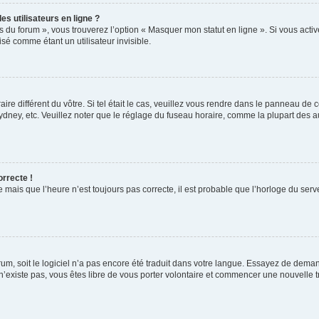
s utilisateurs en ligne ?
s du forum », vous trouverez l’option « Masquer mon statut en ligne ». Si vous activ
é comme étant un utilisateur invisible.
aire différent du vôtre. Si tel était le cas, veuillez vous rendre dans le panneau de co
ey, etc. Veuillez noter que le réglage du fuseau horaire, comme la plupart des autr
orrecte !
 mais que l’heure n’est toujours pas correcte, il est probable que l’horloge du serve
orum, soit le logiciel n’a pas encore été traduit dans votre langue. Essayez de deman
 n’existe pas, vous êtes libre de vous porter volontaire et commencer une nouvelle t