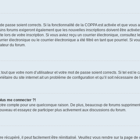
t de passe soient corrects. Si la fonctionnalité de la COPPA est activée et que vous 
ains forums exigeront également que les nouvelles inscriptions doivent être activée
te lors de votre inscription. Si vous aviez reçu un courrier électronique, consultez l
r électronique ou le courrier électronique a été filtré en tant que pourriel. Si vo
rateur du forum.
out que votre nom d’utilisateur et votre mot de passe soient corrects. Si tel est le
iétaire du site internet ait un problème de configuration et qu’il soit nécessaire de l
 plus me connecter ?!
votre compte pour une quelconque raison. De plus, beaucoup de forums suppriment pér
 nouveau et essayez de participer plus activement aux discussions du forum.
 récupéré, il peut facilement être réinitialisé. Veuillez vous rendre sur la page de