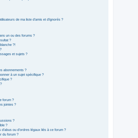
lisateurs de ma liste d’amis et d’ignorés ?
ans un ou des forums ?
sultat ?
blanche ?!
?
ssages et sujets ?
t les abonnements ?
onner à un sujet spécifique ?
ifique ?
 ?
ce forum ?
s jointes ?
cussions ?
ible ?
 d’abus ou d’ordres légaux liés à ce forum ?
r du forum ?